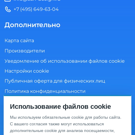
+7 (495) 649-63-04
Дополнительно
Карта сайта
Производители
Уведомление об использовании файлов cookie
Настройки cookie
Публичная оферта для физических лиц
Политика конфиденциальности
Согласие на обработку персональных данных
Использование файлов cookie
Мы используем обязательные cookie для работы сайта.
С вашего согласия также могут использоваться
Информация о ценах и товарах на данном сайте носит
дополнительные cookie для анализа посещаемости,
информационный характер и не является публичной