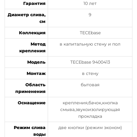
Гарантия
10 лет
Диаметр слива,
9
см
Коллекция
TECEbase
Метод
в капитальную стену и пол
крепления
Модель
TECEbase 9400413
Монтаж
в стену
Область
бытовая
применения
Оснащение
крепления,бачок,кнопка
смыва,звукоизолирующая
прокладка
Режим слива
две кнопки (режим эконом)
воды