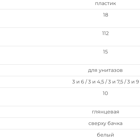
пластик
18
112
15
для унитазов
3 и 6 / 3 и 4,5 / 3 и 7,5 / 3 и 9
10
глянцевая
сверху бачка
белый