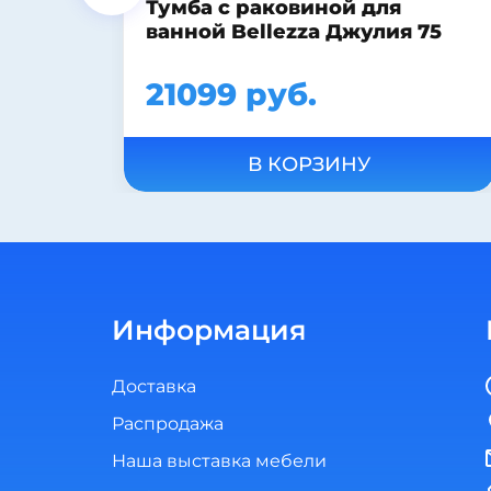
Зеркало-шкаф Dreja.eco Almi
75
70
11797 руб.
В КОРЗИНУ
Информация
Доставка
Распродажа
Наша выставка мебели