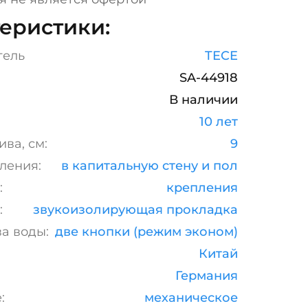
еристики:
тель
TECE
SA-44918
В наличии
10 лет
ва, см:
9
ления:
в капитальную стену и пол
:
крепления
:
звукоизолирующая прокладка
а воды:
две кнопки (режим эконом)
Китай
Германия
:
механическое