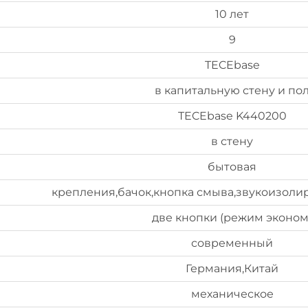
10 лет
9
TECEbase
в капитальную стену и по
TECEbase K440200
в стену
бытовая
крепления,бачок,кнопка смыва,звукоизоли
две кнопки (режим эконом
современный
Германия,Китай
механическое