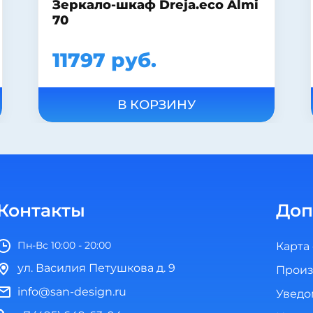
Тумба с раковиной для
ванной Sanflor Софи 60
12137 руб.
В КОРЗИНУ
Контакты
Доп
Пн-Вс 10:00 - 20:00
Карта
ул. Василия Петушкова д. 9
Произ
info@san-design.ru
Уведо