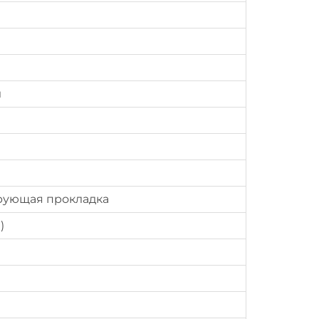
л
рующая прокладка
)