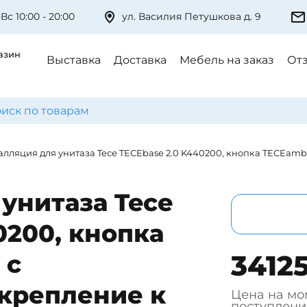
Вс 10:00 - 20:00
ул. Василия Петушкова д. 9
азин
Выставка
Доставка
Мебель на заказ
От
алляция для унитаза Tece TECEbase 2.0 K440200, кнопка TECEambi
унитаза Tece
0200, кнопка
34125
 с
крепление к
Цена на мо
поступлени