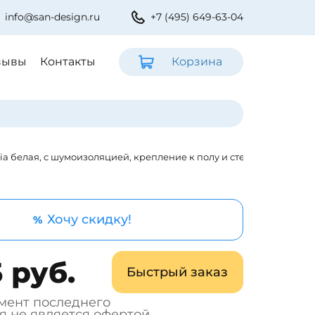
info@san-design.ru
+7 (495) 649-63-04
зывы
Контакты
Корзина
a белая, с шумоизоляцией, крепление к полу и стене
Хочу скидку!
%
 руб.
Быстрый заказ
мент последнего
я не является офертой