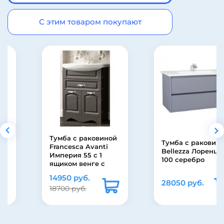
С этим товаром покупают
Тумба с раковиной
Тумба с раковиной
Francesca Avanti
Bellezza Лоренцо
Империя 55 с 1
100 серебро
ящиком венге с
подсветкой
14950 руб.
(2дв.+1ящ, ум. Уют
28050 руб.
18700 руб.
55)