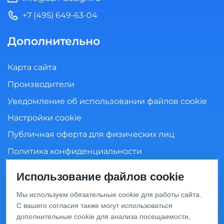
+7 (495) 649-63-04
Дополнительно
Карта сайта
Производители
Уведомление об использовании файлов cookie
Настройки cookie
Публичная оферта для физических лиц
Политика конфиденциальности
Согласие на обработку персональных данных
Использование файлов cookie
Мы используем обязательные cookie для работы сайта.
С вашего согласия также могут использоваться
Информация о ценах и товарах на данном сайте носит
дополнительные cookie для анализа посещаемости,
информационный характер и не является публичной