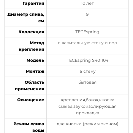
Гарантия
10 лет
Диаметр слива,
9
см
Коллекция
TECEspring
Метод
в капитальную стену и пол
крепления
Модель
TECEspring S401104
Монтаж
в стену
Область
бытовая
применения
Оснащение
крепления,бачок,кнопка
смыва,звукоизолирующая
прокладка
Режим слива
две кнопки (режим эконом)
воды