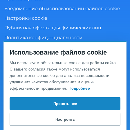
Уведомление об использовании файлов cookie
Настройки cookie
Публичная оферта для физических лиц
Политика конфиденциальности
Согласие на обработку персональных данных
Использование файлов cookie
Мы используем обязательные cookie для работы сайта.
С вашего согласия также могут использоваться
Информация о ценах и товарах на данном сайте носит
дополнительные cookie для анализа посещаемости,
информационный характер и не является публичной
улучшения качества обслуживания и оценки
офертой, определяемой положениями Статьи 437 ГК
РФ. Перед оформлением заказа уточняйте актуальную
эффективности продвижения.
Подробнее
цену у менеджера по телефону.
© 2020 Интернет-магазин сантехники «San-Design»,
Принять все
Москва, ул. Василия Петушкова д. 9, тел.:
+7 (495) 649-
63-04
.
Настроить