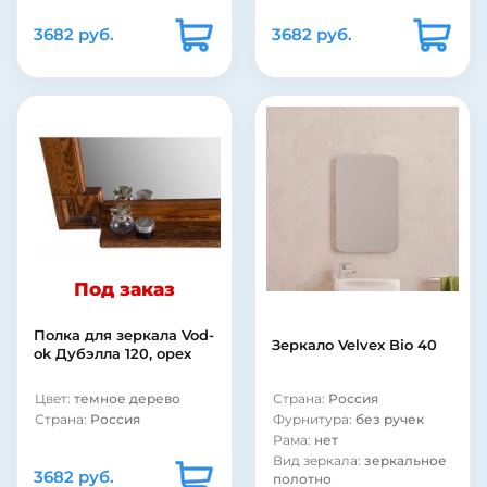
матовое
3682 руб.
3682 руб.
Материал корпуса:
ДСП
Материал фасада:
ДСП
Под заказ
Полка для зеркала Vod-
Зеркало Velvex Bio 40
ok Дубэлла 120, орех
Цвет:
темное дерево
Страна:
Россия
Страна:
Россия
Фурнитура:
без ручек
Рама:
нет
Вид зеркала:
зеркальное
3682 руб.
полотно