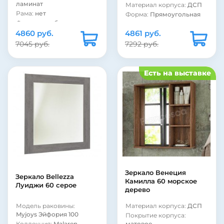
ламинат
Материал корпуса:
ДСП
Рама:
нет
Форма:
Прямоугольная
Фурнитура:
без ручек
Стиль:
современный
4860 руб.
Страна:
Россия
4861 руб.
Полка:
есть
Цвет:
белый
Шкаф:
есть
7045 руб.
7292 руб.
Цвет:
венге
Подсветка:
нет
Подсветка:
нет
Цвет:
белый
Шкаф:
есть
Страна:
Россия
Есть на выставке
Полка:
есть
Покрытие фасада:
Стиль:
современный
ламинат
Форма:
Прямоугольная
Вид зеркала:
зеркало с
полкой и шкафом
Материал корпуса:
ДСП
Фурнитура:
хром
Материал фасада:
ДСП
Рама:
нет
Покрытие корпуса:
ламинат
Зеркало Венеция
Зеркало Bellezza
Камилла 60 морское
Луиджи 60 серое
дерево
Модель раковины:
Материал корпуса:
ДСП
Myjoys Эйфория 100
Покрытие корпуса:
Коллекция:
Malaren
матовое