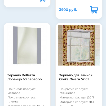
Цвет:
белый
Подсветка:
нет
3900 руб.
Шкаф:
нет
Полка:
нет
Стиль:
современный
Форма:
Прямоугольная
Материал корпуса:
МДФ
Зеркало Bellezza
Зеркало для ванной
Лоренцо 60 серебро
Onika Омега 52.01
Покрытие корпуса:
Покрытие корпуса:
матовое
глянцевое
Покрытие корпуса:
Материал фасада:
ДСП
пленка
Материал корпуса:
ДСП
Материал корпуса:
ДСП