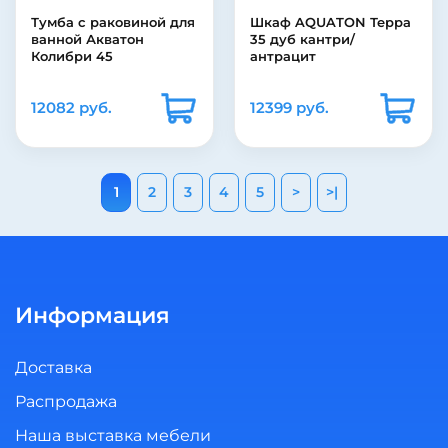
Тумба с раковиной для
Шкаф AQUATON Терра
ванной Акватон
35 дуб кантри/
Колибри 45
антрацит
12082 руб.
12399 руб.
1
2
3
4
5
>
>|
Информация
Доставка
Распродажа
Наша выставка мебели