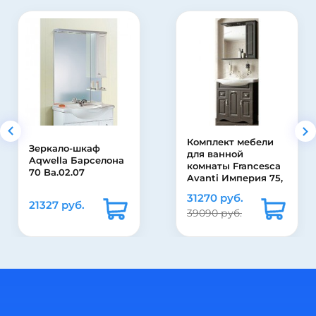
Комплект мебели
Тумба с 
-шкаф
для ванной
Francesc
Барселона
комнаты Francesca
Империя 
.07
Avanti Империя 75,
ящиком в
с ящиками, венге
подсвет
31270 руб.
14950 р
(2дв.+1ящ
б.
39090 руб.
18700 ру
55)