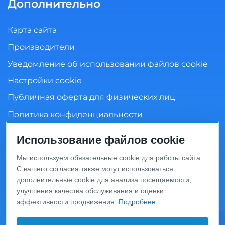
Дополнительно
Карта сайта
Производители
Уведомление об использовании файлов cookie
Настройки cookie
Публичная оферта для физических лиц
Политика конфиденциальности
Согласие на обработку персональных данных
Использование файлов cookie
Мы используем обязательные cookie для работы сайта.
С вашего согласия также могут использоваться
Информация о ценах и товарах на данном сайте носит
дополнительные cookie для анализа посещаемости,
информационный характер и не является публичной
офертой, определяемой положениями Статьи 437 ГК
улучшения качества обслуживания и оценки
РФ. Перед оформлением заказа уточняйте актуальную
эффективности продвижения.
Подробнее
цену у менеджера по телефону.