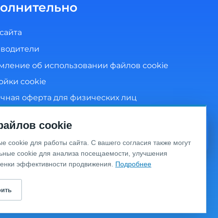
олнительно
 сайта
водители
мление об использовании файлов cookie
ойки cookie
чная оферта для физических лиц
ика конфиденциальности
айлов cookie
сие на обработку персональных данных
Видео
 cookie для работы сайта. С вашего согласия также могут
консультация
ьные cookie для анализа посещаемости, улучшения
ценки эффективности продвижения.
Подробнее
личной офертой, определяемой положениями
еджера по телефону.
оить
9, тел.:
+7 (495) 649-63-04
.