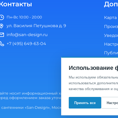
Контакты
Доп
Пн-Вс 10:00 - 20:00
Карта
ул. Василия Петушкова д. 9
Произ
info@san-design.ru
Уведо
+7 (495) 649-63-04
Настр
Публи
Полит
Использование ф
Согла
Мы используем обязательные
использоваться дополнител
качества обслуживания и о
сайте носит информационный характер и не является пуб
Перед оформлением заказа уточняйте актуальную цену у мен
Принять все
Настр
сантехники «San-Design», Москва, ул. Василия Петушкова д. 