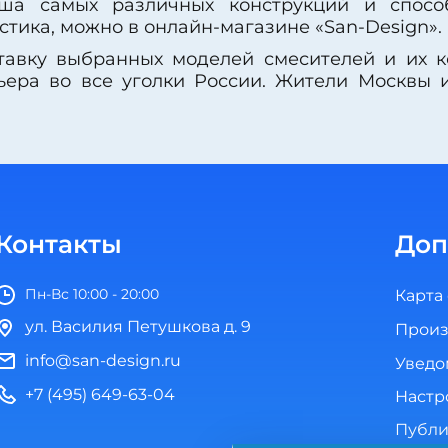
ша самых различных конструкций и спосо
стика, можно в онлайн-магазине «San-Design».
тавку выбранных моделей смесителей и их 
ьера во все уголки России. Жители Москвы и
Контакты
Доп
Пн-Вс 10:00 - 20:00
Карта
ул. Василия Петушкова д. 9
Произ
info@san-design.ru
Уведо
+7 (495) 649-63-04
Настр
Публи