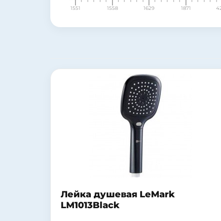
1551
1558
1629
1871
4
Лейка душевая LeMark
LM1013Black