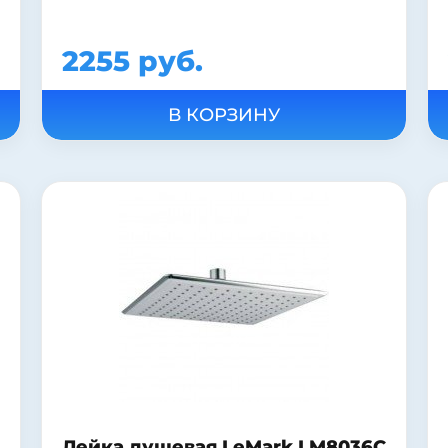
2255 руб.
Лейка душевая LeMark LM8036C