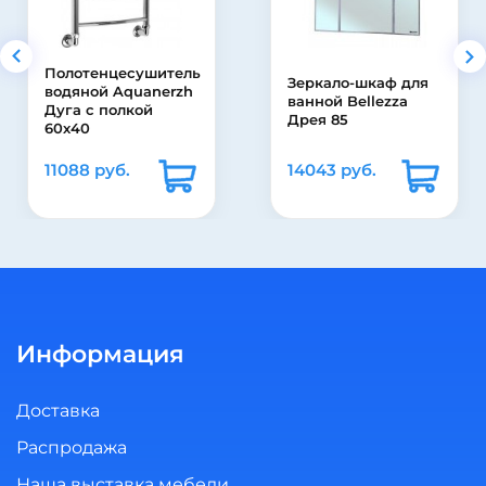
Зеркало-шкаф для
Акриловая ванна
ванной Bellezza
Bas Мальта 170 см
Дрея 85
14043 руб.
28470 руб.
Информация
Доставка
Распродажа
Наша выставка мебели