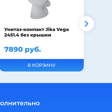
Тумба с раковиной под
стиральную машину Эстет
Dallas Luxe 1200х482
подвесная 2 ящика
33890 руб.
В КОРЗИНУ
олнительно