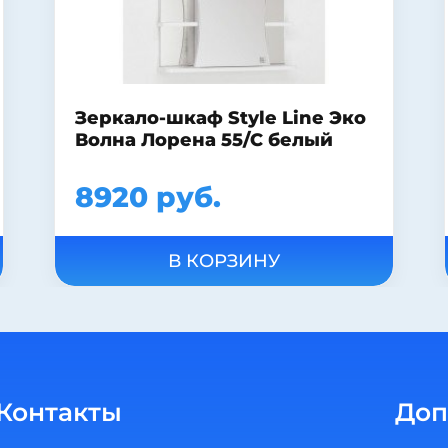
 Эко
Унитаз-компакт Jika Vega
й
2451.4 без крышки
7890 руб.
В КОРЗИНУ
Контакты
Доп