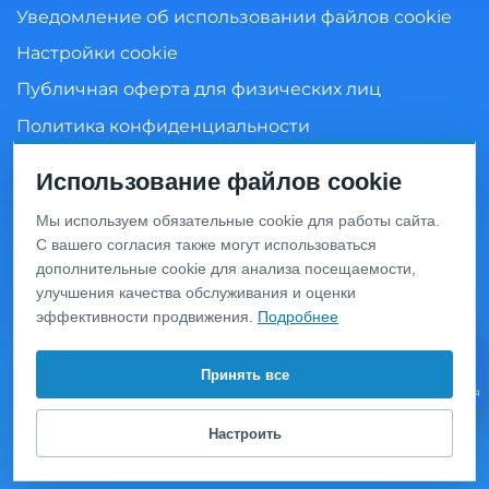
Уведомление об использовании файлов cookie
Настройки cookie
Публичная оферта для физических лиц
Политика конфиденциальности
Согласие на обработку персональных данных
Использование файлов cookie
Мы используем обязательные cookie для работы сайта.
С вашего согласия также могут использоваться
Информация о ценах и товарах на данном сайте носит
дополнительные cookie для анализа посещаемости,
информационный характер и не является публичной
офертой, определяемой положениями Статьи 437 ГК
улучшения качества обслуживания и оценки
РФ. Перед оформлением заказа уточняйте актуальную
эффективности продвижения.
Подробнее
цену у менеджера по телефону.
© 2020 Интернет-магазин сантехники «San-Design»,
Принять все
Видео
Москва, ул. Василия Петушкова д. 9, тел.:
+7 (495) 649-
консультация
63-04
.
Настроить