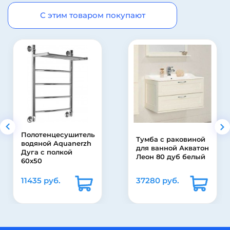
С этим товаром покупают
ь
Карниз для ванны
Тумба с раковиной
Г-образный
для ванной Акватон
170x70см
Леон 80 дуб белый
универсальный
37280 руб.
2280 руб.