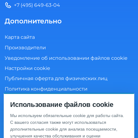
+7 (495) 649-63-04
Дополнительно
Карта сайта
Производители
Уведомление об использовании файлов cookie
Настройки cookie
Публичная оферта для физических лиц
Политика конфиденциальности
Согласие на обработку персональных данных
Использование файлов cookie
Мы используем обязательные cookie для работы сайта.
С вашего согласия также могут использоваться
Информация о ценах и товарах на данном сайте носит
дополнительные cookie для анализа посещаемости,
информационный характер и не является публичной
офертой, определяемой положениями Статьи 437 ГК
улучшения качества обслуживания и оценки