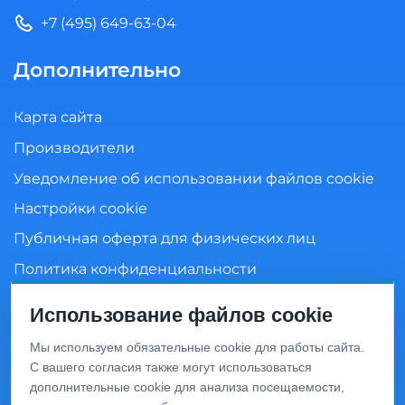
+7 (495) 649-63-04
Дополнительно
Карта сайта
Производители
Уведомление об использовании файлов cookie
Настройки cookie
Публичная оферта для физических лиц
Политика конфиденциальности
Согласие на обработку персональных данных
Использование файлов cookie
Мы используем обязательные cookie для работы сайта.
С вашего согласия также могут использоваться
Информация о ценах и товарах на данном сайте носит
дополнительные cookie для анализа посещаемости,
информационный характер и не является публичной