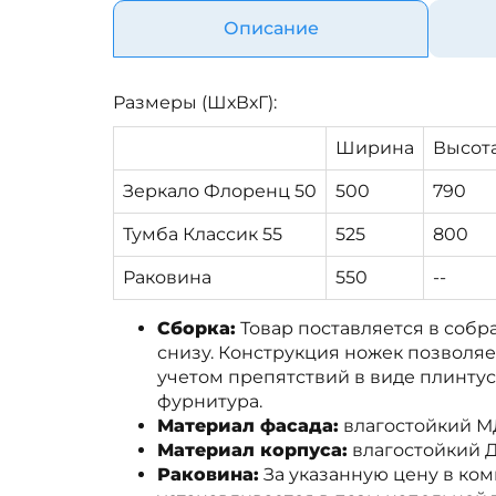
Описание
Размеры (ШхВхГ):
Ширина
Высот
Зеркало Флоренц 50
500
790
Тумба Классик 55
525
800
Раковина
550
--
Сборка:
Товар поставляется в собра
снизу. Конструкция ножек позволяе
учетом препятствий в виде плинту
фурнитура.
Материал фасада:
влагостойкий 
Материал корпуса:
влагостойкий 
Раковина:
За указанную цену в ком