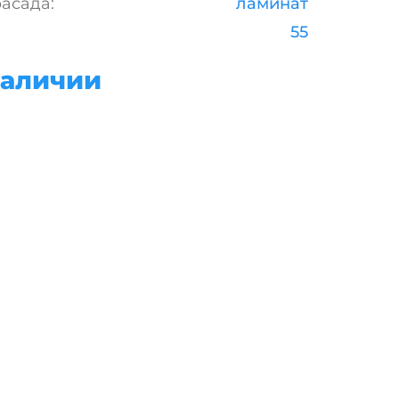
асада:
ламинат
55
наличии