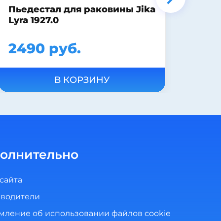
Унитаз-компакт Sanita
Стандарт комфорт с
микролифтом Вн Ун30
Самара
10120 руб.
В КОРЗИНУ
олнительно
 сайта
водители
мление об использовании файлов cookie