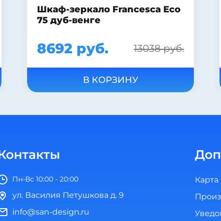
 Eco
Пьедестал для раковины Jika
Lyra 1927.0
2490 руб.
руб.
В КОРЗИНУ
Контакты
Доп
Пн-Вс 10:00 - 20:00
Карта
ул. Василия Петушкова д. 9
Произ
info@san-design.ru
Уведо