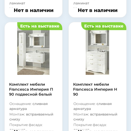
ламинат
ламинат
Материал корпуса:
Материал корпуса:
сталь
Нет в наличии
Нет в наличии
стекло
Есть на выставке
Есть на выставке
Комплект мебели
Комплект мебели
Francesca Империя П
Francesca Империя Н
90 подвесной белый
90
Оснащение:
сливная
Оснащение:
сливная
арматура
арматура
Монтаж:
встраиваемый
Монтаж:
встраиваемый
снизу
снизу
Покрытие фасада:
Покрытие фасада:
ламинат
ламинат