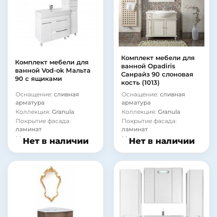
Комплект мебели для
Комплект мебели для
ванной Opadiris
ванной Vod-ok Мальта
Санрайз 90 слоновая
90 с ящиками
кость (1013)
Оснащение:
сливная
Оснащение:
сливная
арматура
арматура
Коллекция:
Granula
Коллекция:
Granula
Покрытие фасада:
Покрытие фасада:
ламинат
ламинат
Материал корпуса:
сталь
Материал корпуса:
сталь
Нет в наличии
Нет в наличии