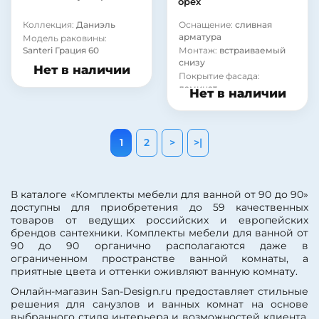
орех
Коллекция:
Даниэль
Оснащение:
сливная
арматура
Модель раковины:
Santeri Грация 60
Монтаж:
встраиваемый
снизу
Нет в наличии
Покрытие фасада:
ламинат
Нет в наличии
Материал корпуса:
сталь
1
2
>
>|
В каталоге «Комплекты мебели для ванной от 90 до 90»
доступны для приобретения до 59 качественных
товаров от ведущих российских и европейских
брендов сантехники. Комплекты мебели для ванной от
90 до 90 органично располагаются даже в
ограниченном пространстве ванной комнаты, а
приятные цвета и оттенки оживляют ванную комнату.
Онлайн-магазин San-Design.ru предоставляет стильные
решения для санузлов и ванных комнат на основе
выбранного стиля интерьера и возможностей клиента.