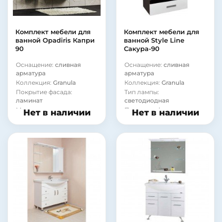
Комплект мебели для
Комплект мебели для
ванной Opadiris Капри
ванной Style Line
90
Сакура-90
Оснащение:
сливная
Оснащение:
сливная
арматура
арматура
Коллекция:
Granula
Коллекция:
Granula
Покрытие фасада:
Тип лампы:
ламинат
светодиодная
Материал корпуса:
Покрытие фасада:
Нет в наличии
Нет в наличии
стекло
ламинат
Материал корпуса:
стекло