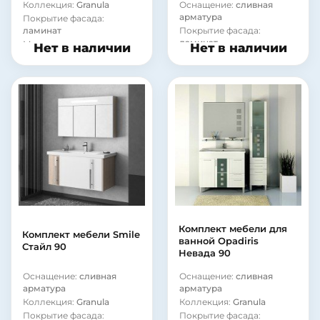
Коллекция:
Granula
Оснащение:
сливная
арматура
Покрытие фасада:
ламинат
Покрытие фасада:
ламинат
Материал корпуса:
сталь
Нет в наличии
Нет в наличии
Материал корпуса:
сталь
Комплект мебели для
Комплект мебели Smile
ванной Opadiris
Стайл 90
Невада 90
Оснащение:
сливная
Оснащение:
сливная
арматура
арматура
Коллекция:
Granula
Коллекция:
Granula
Покрытие фасада:
Покрытие фасада: