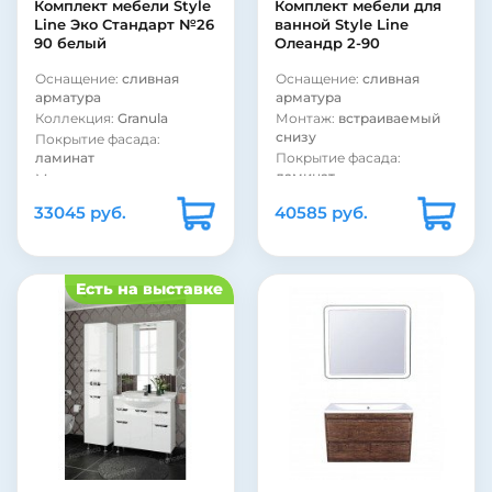
Комплект мебели Style
Комплект мебели для
Line Эко Стандарт №26
ванной Style Line
90 белый
Олеандр 2-90
Оснащение:
сливная
Оснащение:
сливная
арматура
арматура
Коллекция:
Granula
Монтаж:
встраиваемый
снизу
Покрытие фасада:
ламинат
Покрытие фасада:
ламинат
Материал корпуса:
сталь
Материал корпуса:
сталь
33045 руб.
40585 руб.
Есть на выставке