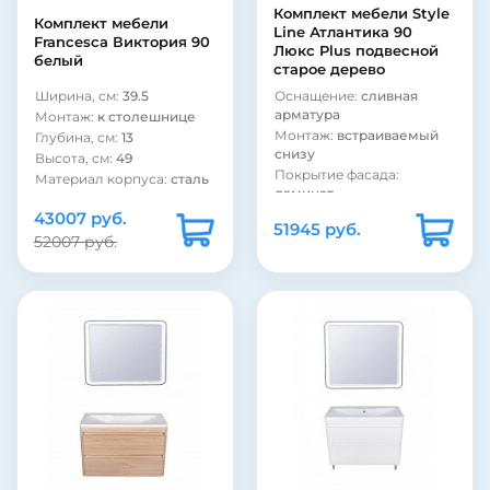
Комплект мебели Style
Комплект мебели
Line Атлантика 90
Francesca Виктория 90
Люкс Plus подвесной
белый
старое дерево
Ширина, см:
39.5
Оснащение:
сливная
арматура
Монтаж:
к столешнице
Монтаж:
встраиваемый
Глубина, см:
13
снизу
Высота, см:
49
Покрытие фасада:
Материал корпуса:
сталь
ламинат
Покрытие фасада:
Материал корпуса:
43007 руб.
ламинат
51945 руб.
стекло
Глубина, см:
10
52007 руб.
Коллекция:
Granula
Оснащение:
сливная
арматура