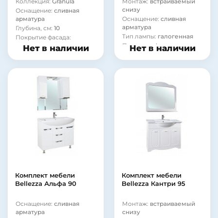
Коллекция:
Granula
Монтаж:
встраиваемый
снизу
Оснащение:
сливная
арматура
Оснащение:
сливная
арматура
Глубина, см:
10
Тип лампы:
галогенная
Покрытие фасада:
ламинат
Покрытие фасада:
Нет в наличии
Нет в наличии
ламинат
Материал корпуса:
сталь
Материал корпуса:
сталь
Комплект мебели
Комплект мебели
Bellezza Альфа 90
Bellezza Кантри 95
Оснащение:
сливная
Монтаж:
встраиваемый
арматура
снизу