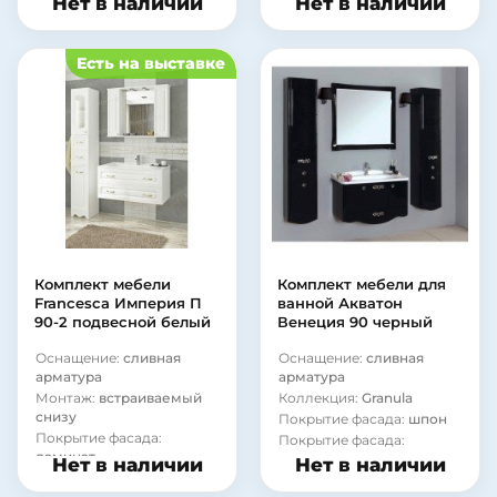
Нет в наличии
Нет в наличии
Материал корпуса:
Материал корпуса:
сталь
стекло
Есть на выставке
Комплект мебели
Комплект мебели для
Francesca Империя П
ванной Акватон
90-2 подвесной белый
Венеция 90 черный
Оснащение:
сливная
Оснащение:
сливная
арматура
арматура
Монтаж:
встраиваемый
Коллекция:
Granula
снизу
Покрытие фасада:
шпон
Покрытие фасада:
Покрытие фасада:
ламинат
ламинат
Нет в наличии
Нет в наличии
Материал корпуса:
Материал корпуса:
стекло