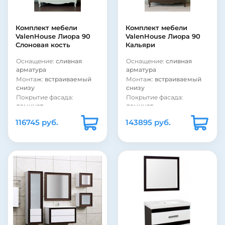
Комплект мебели
Комплект мебели
ValenHouse Лиора 90
ValenHouse Лиора 90
Слоновая кость
Кальяри
Оснащение:
сливная
Оснащение:
сливная
арматура
арматура
Монтаж:
встраиваемый
Монтаж:
встраиваемый
снизу
снизу
Покрытие фасада:
Покрытие фасада:
ламинат
ламинат
Материал корпуса:
сталь
Материал корпуса:
сталь
116745 руб.
143895 руб.