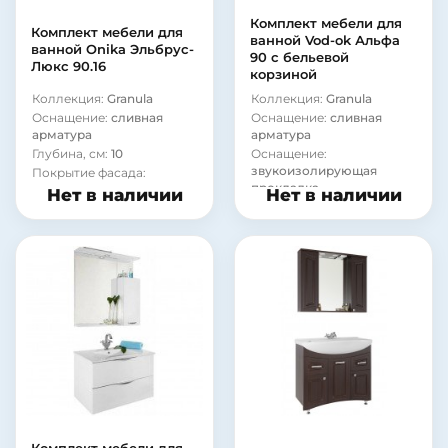
Комплект мебели для
Комплект мебели для
ванной Vod-ok Альфа
ванной Onika Эльбрус-
90 с бельевой
Люкс 90.16
корзиной
Коллекция:
Granula
Коллекция:
Granula
Оснащение:
сливная
Оснащение:
сливная
арматура
арматура
Глубина, см:
10
Оснащение:
звукоизолирующая
Покрытие фасада:
прокладка
ламинат
Нет в наличии
Нет в наличии
Тип лампы:
галогенная
Материал корпуса:
сталь
Глубина, см:
10
Покрытие фасада:
пленка
Материал корпуса:
сталь