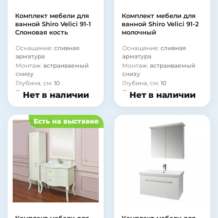
Комплект мебели для
Комплект мебели для
ванной Shiro Velici 91-1
ванной Shiro Velici 91-2
Слоновая кость
молочный
Оснащение:
сливная
Оснащение:
сливная
арматура
арматура
Монтаж:
встраиваемый
Монтаж:
встраиваемый
снизу
снизу
Глубина, см:
10
Глубина, см:
10
Покрытие фасада:
Покрытие фасада:
Нет в наличии
Нет в наличии
ламинат
ламинат
Материал корпуса:
сталь
Материал корпуса:
сталь
Есть на выставке