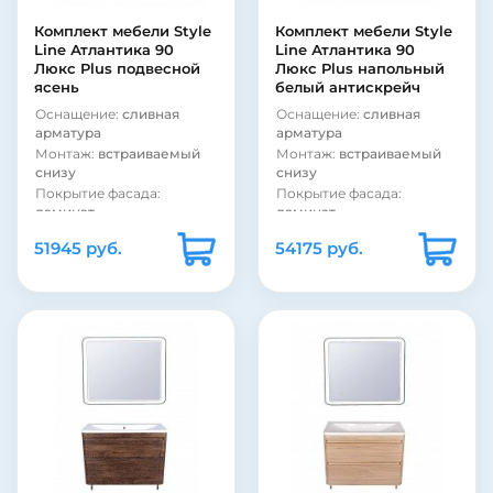
Комплект мебели Style
Комплект мебели Style
Line Атлантика 90
Line Атлантика 90
Люкс Plus подвесной
Люкс Plus напольный
ясень
белый антискрейч
Оснащение:
сливная
Оснащение:
сливная
арматура
арматура
Монтаж:
встраиваемый
Монтаж:
встраиваемый
снизу
снизу
Покрытие фасада:
Покрытие фасада:
ламинат
ламинат
Материал корпуса:
Материал корпуса:
сталь
51945 руб.
54175 руб.
стекло