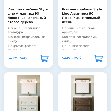
Комплект мебели Style
Комплект мебели Style
Line Атлантика 90
Line Атлантика 90
Люкс Plus напольный
Люкс Plus напольный
старое дерево
ясень
Оснащение:
сливная
Оснащение:
сливная
арматура
арматура
Монтаж:
встраиваемый
Монтаж:
встраиваемый
снизу
снизу
Покрытие фасада:
Покрытие фасада:
ламинат
ламинат
Материал корпуса:
сталь
Материал корпуса:
сталь
54175 руб.
54175 руб.