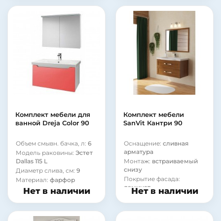
стекло
Комплект мебели для
Комплект мебели
ванной Dreja Color 90
SanVit Кантри 90
Объем смывн. бачка, л:
6
Оснащение:
сливная
арматура
Модель раковины:
Эстет
Dallas 115 L
Монтаж:
встраиваемый
снизу
Диаметр слива, см:
9
Покрытие фасада:
Материал:
фарфор
ламинат
Нет в наличии
Нет в наличии
Материал корпуса:
стекло