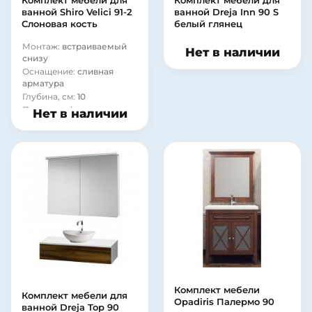
Комплект мебели для
Комплект мебели для
ванной Shiro Velici 91-2
ванной Dreja Inn 90 S
Слоновая кость
белый глянец
Монтаж:
встраиваемый
Нет в наличии
снизу
Оснащение:
сливная
арматура
Глубина, см:
10
Покрытие фасада:
Нет в наличии
ламинат
Материал корпуса:
сталь
Комплект мебели
Комплект мебели для
Opadiris Палермо 90
ванной Dreja Top 90