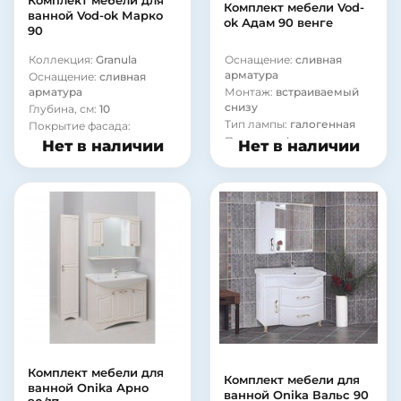
Комплект мебели для
Комплект мебели Vod-
ванной Vod-ok Марко
ok Адам 90 венге
90
Коллекция:
Granula
Оснащение:
сливная
арматура
Оснащение:
сливная
арматура
Монтаж:
встраиваемый
снизу
Глубина, см:
10
Тип лампы:
галогенная
Покрытие фасада:
ламинат
Покрытие фасада:
Нет в наличии
Нет в наличии
ламинат
Материал корпуса:
стекло
Материал корпуса:
сталь
Комплект мебели для
Комплект мебели для
ванной Onika Арно
ванной Onika Вальс 90