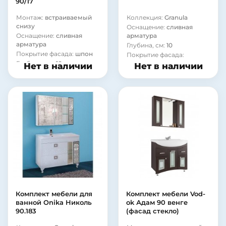
90/17
Монтаж:
встраиваемый
Коллекция:
Granula
снизу
Оснащение:
сливная
Оснащение:
сливная
арматура
арматура
Глубина, см:
10
Покрытие фасада:
шпон
Покрытие фасада:
Глубина, см:
10
ламинат
Нет в наличии
Нет в наличии
Покрытие фасада:
Материал корпуса:
сталь
ламинат
Материал корпуса:
сталь
Комплект мебели для
Комплект мебели Vod-
ванной Onika Николь
ok Адам 90 венге
90.183
(фасад стекло)