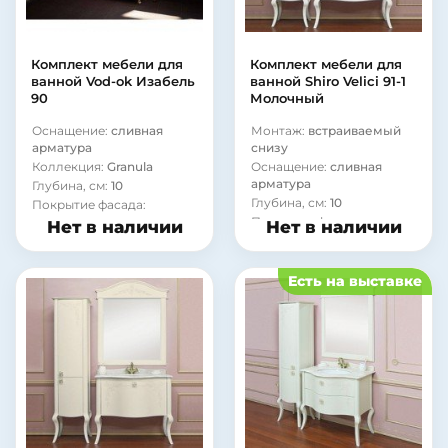
Комплект мебели для
Комплект мебели для
ванной Vod-ok Изабель
ванной Shiro Velici 91-1
90
Молочный
Оснащение:
сливная
Монтаж:
встраиваемый
арматура
снизу
Коллекция:
Granula
Оснащение:
сливная
арматура
Глубина, см:
10
Глубина, см:
10
Покрытие фасада:
ламинат
Покрытие фасада:
Нет в наличии
Нет в наличии
ламинат
Материал корпуса:
сталь
Материал корпуса:
сталь
Есть на выставке