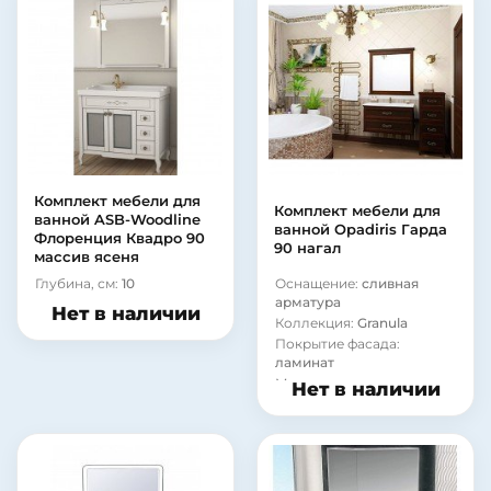
Комплект мебели для
Комплект мебели для
ванной ASB-Woodline
ванной Opadiris Гарда
Флоренция Квадро 90
90 нагал
массив ясеня
Глубина, см:
10
Оснащение:
сливная
арматура
Нет в наличии
Коллекция:
Granula
Покрытие фасада:
ламинат
Материал корпуса:
Нет в наличии
стекло