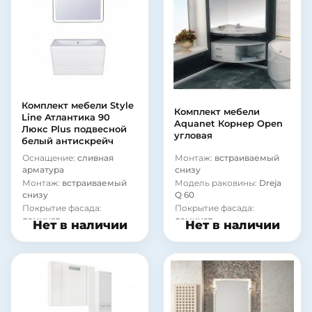
Комплект мебели Style
Комплект мебели
Line Атлантика 90
Aquanet Корнер Open
Люкс Plus подвесной
угловая
белый антискрейч
Оснащение:
сливная
Монтаж:
встраиваемый
арматура
снизу
Монтаж:
встраиваемый
Модель раковины:
Dreja
снизу
Q 60
Покрытие фасада:
Покрытие фасада:
ламинат
ламинат
Нет в наличии
Нет в наличии
Материал корпуса:
Материал корпуса:
стекло
стекло