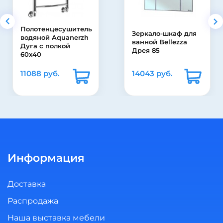
тенцесушитель
Зеркало-шкаф для
ной Aquanerzh
Акри
ванной Bellezza
 с полкой
Bas 
Дрея 85
0
8 руб.
14043 руб.
2847
Информация
Доставка
Распродажа
Наша выставка мебели