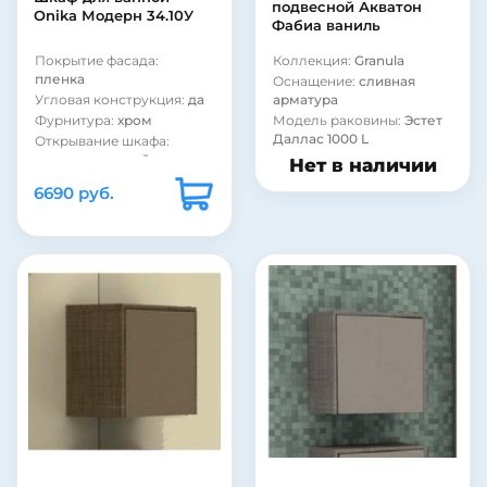
подвесной Акватон
Onika Модерн 34.10У
Фабиа ваниль
Покрытие фасада:
Коллекция:
Granula
пленка
Оснащение:
сливная
Угловая конструкция:
да
арматура
Фурнитура:
хром
Модель раковины:
Эстет
Даллас 1000 L
Открывание шкафа:
одностворчатый
Нет в наличии
Система хранения:
с
6690 руб.
дверками
Страна:
Россия
Бельевая корзина:
нет
Цвет:
белый
Стиль:
современный
Покрытие корпуса:
пленка
Материал корпуса:
ДСП
Материал фасада:
МДФ