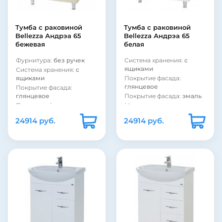
Материал фасада:
МДФ
Материал фасада:
МДФ
Покрытие корпуса:
Покрытие корпуса:
пленка
ламинат
Тумба с раковиной
Тумба с раковиной
Покрытие корпуса:
Покрытие корпуса:
Bellezza Андрэа 65
Bellezza Андрэа 65
ламинат
матовое
бежевая
белая
Покрытие корпуса:
Форма раковины:
Фурнитура:
без ручек
Система хранения:
с
глянцевое
полукруглая
ящиками
Система хранения:
с
Форма раковины:
ящиками
Покрытие фасада:
полукруглая
глянцевое
Покрытие фасада:
глянцевое
Покрытие фасада:
эмаль
Покрытие фасада:
эмаль
Модель раковины:
MyJoys Гармония 65
Модель раковины:
24914 руб.
24914 руб.
MyJoys Гармония 65
Фурнитура:
без ручек
Коллекция:
Андрэа
Коллекция:
Андрэа
Страна:
Россия
Страна:
Россия
Бельевая корзина:
нет
Бельевая корзина:
нет
Цвет:
бежевый
Цвет:
белый
Монтаж:
напольный
Монтаж:
напольный
Стиль:
современный
Стиль:
современный
Материал раковины:
Материал корпуса:
ДСП
фаянс
Материал фасада:
МДФ
Материал корпуса:
ДСП
Покрытие корпуса:
Материал фасада:
МДФ
эмаль