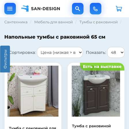
Сантехника
Мебель для ванной
Тумбы с раковиной
На
Напольные тумбы с раковиной 65 см
Фильтры
Сортировка:
Показать:
Есть на выставке
Тумба с раковиной
Тумба с раковиной для