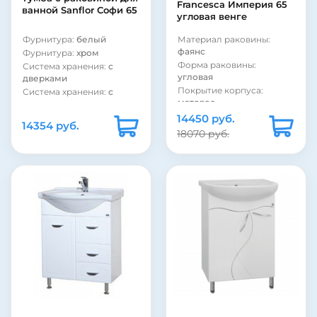
Francesca Империя 65
ванной Sanflor Софи 65
угловая венге
Фурнитура:
белый
Материал раковины:
фаянс
Фурнитура:
хром
Форма раковины:
Система хранения:
с
угловая
дверками
Покрытие корпуса:
Система хранения:
с
матовое
ящиками
Покрытие корпуса:
Покрытие фасада:
14450 руб.
14354 руб.
пленка
матовое
18070 руб.
Материал фасада:
МДФ
Модель раковины:
Santek Стелла 65
Стиль:
ретро
Коллекция:
Софи
Цвет:
темное дерево
Страна:
Россия
Монтаж:
напольный
Бельевая корзина:
нет
Бельевая корзина:
нет
Цвет:
белый
Страна:
Россия
Монтаж:
напольный
Коллекция:
Империя
Монтаж:
подвесной
Угловая конструкция:
да
Стиль:
ретро
Фурнитура:
бронза
Материал раковины:
Система хранения:
с
фаянс
дверками
Материал корпуса:
ДСП
Покрытие фасада:
матовое
Материал фасада:
МДФ
Покрытие фасада:
Покрытие корпуса: