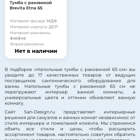
Материал фасада:
МДФ
Система хранения:
с
Тумба с раковиной
дверками
Покрытие корпуса:
Brevita Etna 65
ламинат
Покрытие фасада:
глянцевое
Покрытие корпуса:
Материал фасада:
МДФ
матовое
Покрытие фасада:
эмаль
Материал корпуса:
ДСП
Форма раковины:
Модель раковины:
Dreja
Материал раковины:
полукруглая
Лагуна 75
фарфор
Форма раковины:
прямоугольная
Нет в наличии
Покрытие корпуса:
матовое
Покрытие корпуса:
В подборке «Напольные тумбы с раковиной 65 см» вы
ламинат
увидите до 17 качественных товаров от ведущих
Покрытие корпуса:
поставщиков сантехнического оборудования для
эмаль
ванны. Напольные тумбы с раковиной 65 см не
Стиль:
современный
перегружают интерьер ванной комнаты, а
Монтаж:
напольный
универсальные цвета и оттенки обновляют ванную
Цвет:
белый
комнату.
Бельевая корзина:
нет
Сайт San-Design.ru представляет интерьерные
Страна:
Россия
решения для санузлов и ванных комнат независимос от
Коллекция:
Etna
стиля интерьера и пожеланий клиента. Мы стремимся
Модель раковины:
объять все стили и цены, чтобы расширить
Lapino Etna 65
ассортимент товаров. настоятельно советуем обратить
Фурнитура:
хром