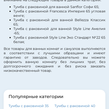
внимание на следующие товары в данной категории:
Система хранения:
с
ящиками
Тумба с раковиной для ванной Sanflor Софи 65;
Покрытие фасада:
Тумба с раковиной Francesca Империя 65 угловая
матовое
венге;
Покрытие фасада:
эмаль
Тумба с раковиной для ванной Bellezza Классик
65;
Тумба c раковиной для ванной Style Line Амелия
-65;
Тумба с раковиной Style Line Эко Стандарт №22 65
белая;
Все товары для ванных комнат и санузлов выполняются
в соответствии с лучшими образцами и имеют
гарантию от заводов. Следовательно вы можете
оформить ванную комнату без лишних трат, без
долгосрочного ожидания и без риска заказать
низкокачественный товар.
Популярные категории
Тумбы с раковиной 35
Тумбы с раковиной 40