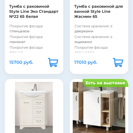
Материал корпуса:
ДСП
Форма раковины:
Тумба с раковиной
Тумба c раковиной для
полукруглая
Материал фасада:
МДФ
Style Line Эко Стандарт
ванной Style Line
Материал раковины:
Покрытие корпуса:
№22 65 белая
Жасмин 65
фарфор
эмаль
Покрытие корпуса:
Покрытие фасада:
Система хранения:
с
глянцевое
глянцевое
дверками
Покрытие фасада:
Система хранения:
с
ламинат
ящиками
Покрытие фасада:
Покрытие фасада:
пленка
глянцевое
Модель раковины:
Покрытие фасада:
15700 руб.
17010 руб.
Santek Байкал 65
пленка
Система хранения:
с
Фурнитура:
хром
ящиками
Модель раковины:
Система хранения:
с
Santek Стелла 65
Есть на выставке
дверками
Коллекция:
Жасмин
Фурнитура:
хром
Страна:
Россия
Коллекция:
Эко Стандарт
Бельевая корзина:
нет
Страна:
Россия
Цвет:
белый
Бельевая корзина:
нет
Монтаж:
напольный
Монтаж:
напольный
Стиль:
современный
Цвет:
белый
Материал раковины:
Материал фасада:
МДФ
фаянс
Покрытие корпуса:
Материал корпуса:
ДСП