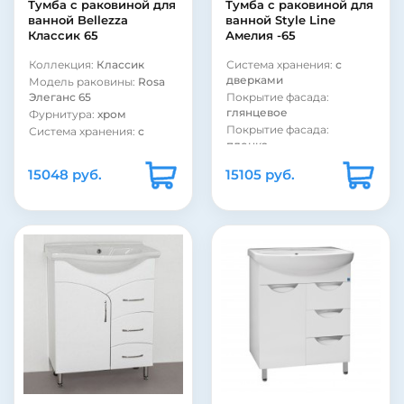
Тумба с раковиной для
Тумба c раковиной для
пленка
матовое
ванной Bellezza
ванной Style Line
Модель раковины:
Kirovit
Форма раковины:
Классик 65
Амелия -65
Классик угловая
полукруглая
Материал корпуса:
ДСП
Коллекция:
Классик
Система хранения:
с
дверками
Модель раковины:
Rosa
Элеганс 65
Покрытие фасада:
глянцевое
Фурнитура:
хром
Покрытие фасада:
Система хранения:
с
пленка
дверками
Модель раковины:
Система хранения:
с
15048 руб.
15105 руб.
Santek Балтика 65
ящиками
Фурнитура:
хром
Покрытие фасада:
глянцевое
Коллекция:
Амелия
Покрытие фасада:
эмаль
Страна:
Россия
Страна:
Россия
Бельевая корзина:
нет
Бельевая корзина:
нет
Цвет:
белый
Цвет:
белый
Монтаж:
напольный
Монтаж:
напольный
Стиль:
современный
Монтаж:
подвесной
Материал корпуса:
ДСП
Стиль:
современный
Материал фасада:
МДФ
Форма раковины:
Покрытие корпуса:
полукруглая
ламинат
Материал раковины:
Покрытие корпуса:
фаянс
матовое