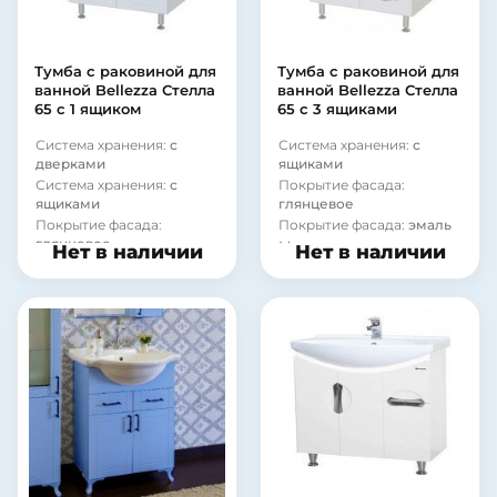
Покрытие корпуса:
Покрытие корпуса:
эмаль
глянцевое
Покрытие корпуса:
Форма раковины:
глянцевое
прямоугольная
Тумба с раковиной для
Тумба с раковиной для
Форма раковины:
Материал раковины:
ванной Bellezza Стелла
ванной Bellezza Стелла
прямоугольная
фаянс
65 с 1 ящиком
65 с 3 ящиками
Система хранения:
с
Система хранения:
с
дверками
ящиками
Система хранения:
с
Покрытие фасада:
ящиками
глянцевое
Покрытие фасада:
Покрытие фасада:
эмаль
глянцевое
Модель раковины:
Нет в наличии
Нет в наличии
Покрытие фасада:
эмаль
Santek Стелла 65
Фурнитура:
хром
Система хранения:
с
дверками
Модель раковины:
Santek Стелла 65
Фурнитура:
хром
Коллекция:
Стелла
Коллекция:
Стелла
Страна:
Россия
Страна:
Россия
Бельевая корзина:
нет
Бельевая корзина:
нет
Цвет:
белый
Цвет:
белый
Монтаж:
напольный
Монтаж:
напольный
Стиль:
современный
Стиль:
современный
Форма раковины:
Материал фасада:
МДФ
полукруглая
Покрытие корпуса: