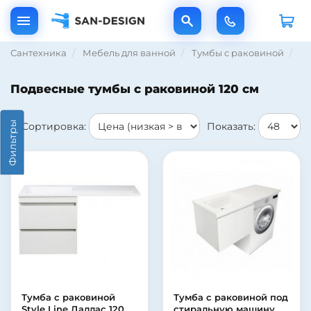
Сантехника
Мебель для ванной
Тумбы с раковиной
По
Подвесные тумбы с раковиной 120 см
Фильтры
Сортировка:
Показать:
Тумба с раковиной
Тумба с раковиной под
Style Line Даллас 120
стиральную машину