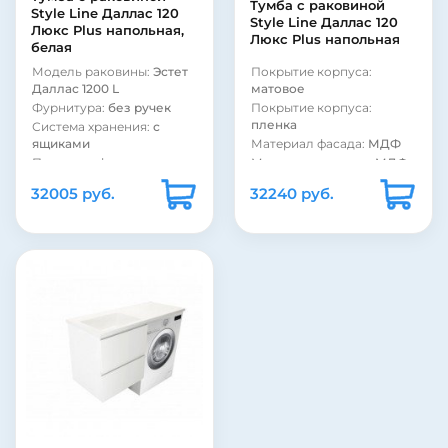
Тумба с раковиной
глянцевое
глянцевое
Style Line Даллас 120
Style Line Даллас 120
Люкс Plus напольная,
Форма раковины:
Покрытие фасада:
эмаль
Люкс Plus напольная
белая
прямоугольная
Модель раковины:
Эстет
Материал раковины:
Dallas 120 L
Модель раковины:
Эстет
Покрытие корпуса:
искусственный мрамор
Даллас 1200 L
матовое
Фурнитура:
без ручек
Покрытие корпуса:
пленка
Система хранения:
с
ящиками
Материал фасада:
МДФ
Покрытие фасада:
Материал корпуса:
МДФ
глянцевое
Материал раковины:
32005 руб.
32240 руб.
Покрытие фасада:
искусственный мрамор
пленка
Форма раковины:
Коллекция:
Даллас
прямоугольная
Страна:
Россия
Стиль:
современный
Бельевая корзина:
нет
Под стиральную машину:
да
Цвет:
белый
Монтаж:
подвесной
Монтаж:
подвесной
Монтаж:
напольный
Монтаж:
напольный
Цвет:
темное дерево
Под стиральную машину:
да
Бельевая корзина:
нет
Стиль:
современный
Страна:
Россия
Материал раковины:
Коллекция:
Даллас
искусственный мрамор
Модель раковины:
Цвет
Материал корпуса:
МДФ
и Стиль Персона 120 L