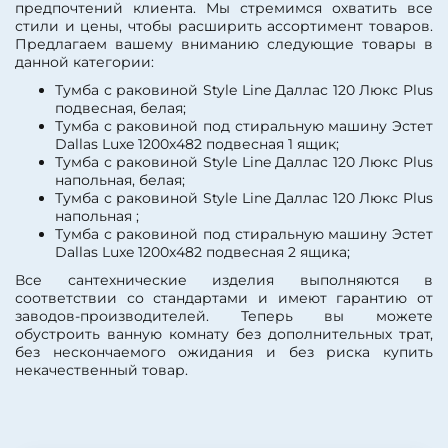
предпочтений клиента. Мы стремимся охватить все
ящиками
стили и цены, чтобы расширить ассортимент товаров.
Покрытие фасада:
Предлагаем вашему вниманию следующие товары в
глянцевое
данной категории:
Покрытие фасада:
эмаль
Модель раковины:
Эстет
Тумба с раковиной Style Line Даллас 120 Люкс Plus
Dallas 120 L
подвесная, белая;
Тумба с раковиной под стиральную машину Эстет
Dallas Luxe 1200х482 подвесная 1 ящик;
Тумба с раковиной Style Line Даллас 120 Люкс Plus
напольная, белая;
Тумба с раковиной Style Line Даллас 120 Люкс Plus
напольная ;
Тумба с раковиной под стиральную машину Эстет
Dallas Luxe 1200х482 подвесная 2 ящика;
Все сантехнические изделия выполняются в
соответствии со стандартами и имеют гарантию от
заводов-производителей. Теперь вы можете
обустроить ванную комнату без дополнительных трат,
без нескончаемого ожидания и без риска купить
некачественный товар.