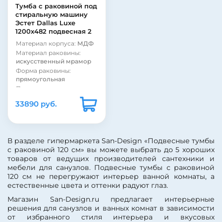
Материал фасада:
МДФ
Фурнитура:
без ручек
Тумба с раковиной под
стиральную машину
Покрытие корпуса:
Система хранения:
с
Эстет Dallas Luxe
пленка
ящиками
1200х482 подвесная 2
Покрытие корпуса:
Покрытие фасада:
ящика
глянцевое
матовое
Материал корпуса:
МДФ
Форма раковины:
Покрытие фасада:
Материал раковины:
прямоугольная
пленка
искусственный мрамор
Форма раковины:
прямоугольная
Покрытие корпуса:
глянцевое
33890 руб.
Покрытие корпуса:
эмаль
Материал фасада:
МДФ
Под стиральную машину:
В разделе гипермаркета San-Design «Подвесные тумбы
да
с раковиной 120 см» вы можете выбрать до 5 хороших
Стиль:
современный
товаров от ведущих производителей сантехники и
Цвет:
белый
мебели для санузлов. Подвесные тумбы с раковиной
Монтаж:
подвесной
120 см не перегружают интерьер ванной комнаты, а
Бельевая корзина:
нет
естественные цвета и оттенки радуют глаз.
Страна:
Россия
Магазин San-Design.ru предлагает интерьерные
Коллекция:
Dallas Luxe
решения для санузлов и ванных комнат в зависимости
Фурнитура:
без ручек
от избранного стиля интерьера и вкусовых
Система хранения:
с