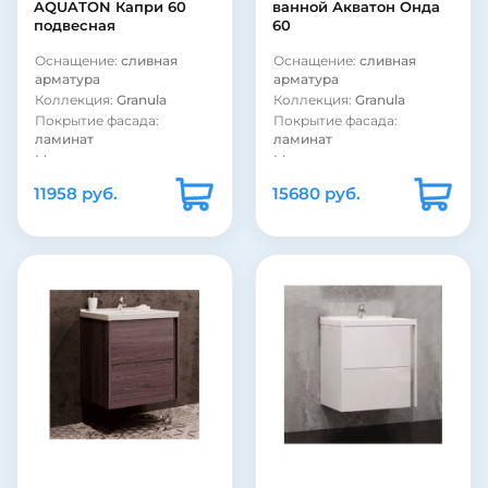
AQUATON Капри 60
ванной Акватон Онда
подвесная
60
Оснащение:
сливная
Оснащение:
сливная
арматура
арматура
Коллекция:
Granula
Коллекция:
Granula
Покрытие фасада:
Покрытие фасада:
ламинат
ламинат
Материал корпуса:
Материал корпуса:
сталь
стекло
11958 руб.
15680 руб.