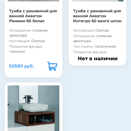
Тумба с раковиной для
Тумба с раковиной для
ванной Акватон
ванной Акватон
Римини 60 белая
Интегро 60 венге шпон
Оснащение:
сливная
Коллекция:
Granula
арматура
Оснащение:
сливная
Коллекция:
Granula
арматура
Покрытие фасада:
Тип лампы:
галогенная
ламинат
Покрытие фасада:
Материал корпуса:
ламинат
Нет в наличии
стекло
Материал корпуса:
50580 руб.
стекло