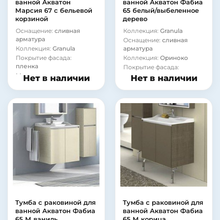
ванной Акватон
ванной Акватон Фабиа
Марсия 67 с бельевой
65 белый/выбеленное
корзиной
дерево
Оснащение:
сливная
Коллекция:
Granula
арматура
Оснащение:
сливная
Коллекция:
Granula
арматура
Покрытие фасада:
Коллекция:
Ориноко
пленка
Покрытие фасада:
Материал корпуса:
сталь
ламинат
Нет в наличии
Нет в наличии
Материал корпуса:
сталь
Тумба с раковиной для
Тумба с раковиной для
ванной Акватон Фабиа
ванной Акватон Фабиа
65 М ваниль
65 М корица