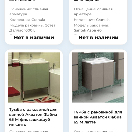
Оснащение:
сливная
Оснащение:
сливная
арматура
арматура
Коллекция:
Granula
Коллекция:
Granula
Модель раковины:
Эстет
Модель раковины:
Даллас 1000 L
Santek Азов 40
Покрытие фасада:
Покрытие фасада:
Нет в наличии
Нет в наличии
ламинат
ламинат
Материал корпуса:
Материал корпуса:
сталь
стекло
Тумба с раковиной для
Тумба с раковиной для
ванной Акватон Фабиа
ванной Акватон Фабиа
65 М фисташка/дуб
65 М латте
инканто
Оснащение:
сливная
Оснащение:
сливная