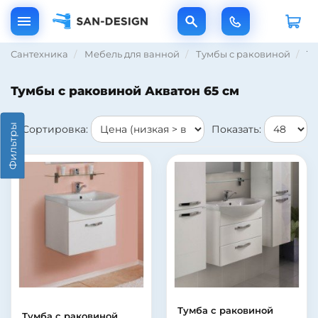
Сантехника
Мебель для ванной
Тумбы с раковиной
Ту
Тумбы с раковиной Акватон 65 см
Фильтры
Сортировка:
Показать:
Тумба с раковиной
Тумба с раковиной