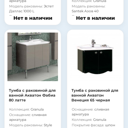
арматура
Коллекция:
Granula
Модель раковины:
Эстет
Модель раковины:
Даллас 1000 L
Santek Азов 40
Покрытие фасада:
Покрытие фасада:
Нет в наличии
Нет в наличии
ламинат
ламинат
Материал корпуса:
Материал корпуса:
сталь
стекло
Тумба с раковиной для
Тумба с раковиной для
ванной Акватон Фабиа
ванной Акватон
80 латте
Венеция 65 черная
Коллекция:
Granula
Оснащение:
сливная
арматура
Оснащение:
сливная
арматура
Коллекция:
Granula
Модель раковины:
Style
Покрытие фасада:
шпон