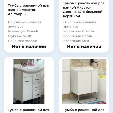
Тумба с раковиной для
Тумба с раковиной для
ванной Акватон
ванной Акватон
Дионис 67 с бельевой
Альтаир 65
корзиной
Оснащение:
сливная
Оснащение:
сливная
арматура
арматура
Коллекция:
Granula
Коллекция:
Granula
Глубина, см:
10
Коллекция:
Берта
Покрытие фасада:
Коллекция:
Миа
ламинат
Коллекция:
Модерн
Нет в наличии
Нет в наличии
Материал корпуса:
сталь
Модель раковины:
Roca
America 85
Глубина, см:
10
Покрытие фасада:
пленка
Материал корпуса:
сталь
Тумба с раковиной для
Тумба с раковиной для