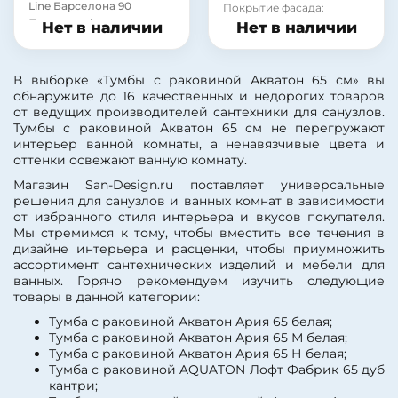
Line Барселона 90
Покрытие фасада:
Покрытие фасада:
ламинат
Нет в наличии
Нет в наличии
ламинат
Материал корпуса:
Материал корпуса:
сталь
стекло
В выборке «Тумбы с раковиной Акватон 65 см» вы
обнаружите до 16 качественных и недорогих товаров
от ведущих производителей сантехники для санузлов.
Тумбы с раковиной Акватон 65 см не перегружают
интерьер ванной комнаты, а ненавязчивые цвета и
оттенки освежают ванную комнату.
Магазин San-Design.ru поставляет универсальные
решения для санузлов и ванных комнат в зависимости
от избранного стиля интерьера и вкусов покупателя.
Мы стремимся к тому, чтобы вместить все течения в
дизайне интерьера и расценки, чтобы приумножить
ассортимент сантехнических изделий и мебели для
ванных. Горячо рекомендуем изучить следующие
товары в данной категории:
Тумба с раковиной Акватон Ария 65 белая;
Тумба с раковиной Акватон Ария 65 М белая;
Тумба с раковиной Акватон Ария 65 Н белая;
Тумба с раковиной AQUATON Лофт Фабрик 65 дуб
кантри;