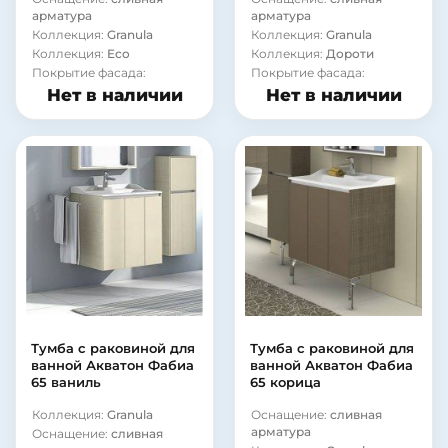
арматура
арматура
Коллекция:
Granula
Коллекция:
Granula
Коллекция:
Eco
Коллекция:
Дороти
Покрытие фасада:
Покрытие фасада:
ламинат
ламинат
Нет в наличии
Нет в наличии
Материал корпуса:
сталь
Материал корпуса:
сталь
Тумба с раковиной для
Тумба с раковиной для
ванной Акватон Фабиа
ванной Акватон Фабиа
65 ваниль
65 корица
Коллекция:
Granula
Оснащение:
сливная
арматура
Оснащение:
сливная