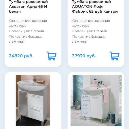
Тумба с раковиной
Тумба с раковиной
Акватон Ария 65 Н
AQUATON Лофт
белая
Фабрик 65 дуб кантри
Оснащение:
сливная
Оснащение:
сливная
арматура
арматура
Коллекция:
Granula
Коллекция:
Granula
Покрытие фасада:
Покрытие фасада:
ламинат
ламинат
Материал корпуса:
сталь
Материал корпуса:
стекло
24820 руб.
37930 руб.