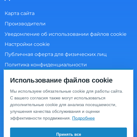
Карта сайта
Производители
Уведомление об использовании файлов cookie
Настройки cookie
Публичная оферта для физических лиц
Политика конфиденциальности
Согласие на обработку персональных данных
Использование файлов cookie
Мы используем обязательные cookie для работы сайта.
С вашего согласия также могут использоваться
Информация о ценах и товарах на данном сайте носит
дополнительные cookie для анализа посещаемости,
информационный характер и не является публичной
офертой, определяемой положениями Статьи 437 ГК
улучшения качества обслуживания и оценки
РФ. Перед оформлением заказа уточняйте актуальную
эффективности продвижения.
Подробнее
цену у менеджера по телефону.
© 2020 Интернет-магазин сантехники «San-Design»,
Принять все
Видео