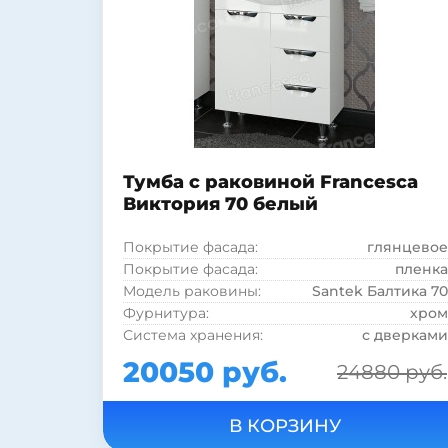
Форма раковины:
полукруглая
Материал раковины:
фаянс
Тумба с раковиной Francesca
Виктория 70 белый
Покрытие фасада:
глянцевое
Покрытие фасада:
пленка
Модель раковины:
Santek Балтика 70
Фурнитура:
хром
Система хранения:
с дверками
Система хранения:
с ящиками
20050 руб.
24880 руб.
Коллекция:
Виктория
Страна:
Россия
Бельевая корзина:
нет
Цвет:
белый