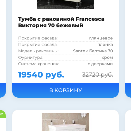
Тумба с раковиной Francesca
Виктория 70 бежевый
Покрытие фасада:
глянцевое
Покрытие фасада:
пленка
Модель раковины:
Santek Балтика 70
Фурнитура:
хром
Система хранения:
с дверками
Система хранения:
с ящиками
19540 руб.
32720 руб.
Коллекция:
Виктория
Страна:
Россия
Бельевая корзина:
нет
Цвет:
бежевый
Монтаж:
напольный
Стиль:
современный
ке
Материал корпуса:
ДСП
Материал фасада:
МДФ
Покрытие корпуса:
пленка