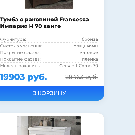
Тумба с раковиной Francesca
Империя Н 70 венге
Фурнитура:
бронза
Система хранения:
с ящиками
Покрытие фасада:
матовое
Покрытие фасада:
пленка
Модель раковины:
Cersanit Como 70
Страна:
Россия
19903 руб.
28463 руб.
Бельевая корзина:
нет
Цвет:
темное дерево
Монтаж:
напольный
Стиль:
ретро
Материал раковины:
фаянс
Материал корпуса:
ДСП
Материал фасада:
МДФ
Покрытие корпуса:
пленка
Покрытие корпуса:
матовое