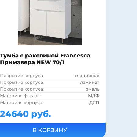
Форма раковины:
прямоугольная
Тумба с раковиной Francesca
Примавера NEW 70/1
Покрытие корпуса:
глянцевое
Покрытие корпуса:
ламинат
Покрытие корпуса:
эмаль
Материал фасада:
МДФ
Материал корпуса:
ДСП
Материал раковины:
фарфор
24640 руб.
Форма раковины:
прямоугольная
Стиль:
минимализм
Стиль:
современный
Монтаж:
напольный