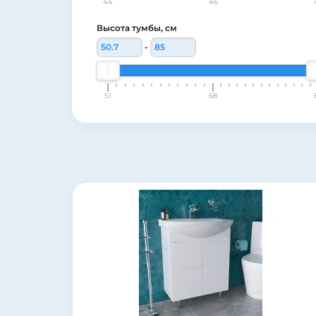
44
46
Высота тумбы, см
-
51
68