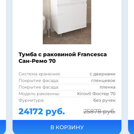
Покрытие корпуса:
глянцевое
Форма раковины:
полукруглая
Материал раковины:
фаянс
Тумба с раковиной Francesca
Сан-Ремо 70
Система хранения:
с дверками
Покрытие фасада:
глянцевое
Покрытие фасада:
пленка
Модель раковины:
Kirovit Фостер 70
Фурнитура:
без ручек
Коллекция:
Сан-Ремо
24172 руб.
25878 руб.
Страна:
Россия
Бельевая корзина:
нет
Цвет:
белый
Монтаж:
напольный