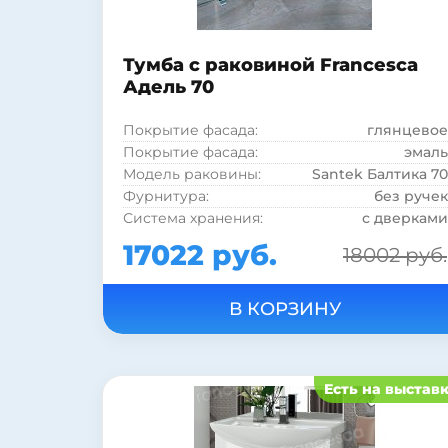
Тумба с раковиной Francesca
Адель 70
Покрытие фасада:
глянцевое
Покрытие фасада:
эмаль
Модель раковины:
Santek Балтика 70
Фурнитура:
без ручек
Система хранения:
с дверками
Коллекция:
Адель
17022 руб.
18002 руб.
Страна:
Россия
Бельевая корзина:
нет
Цвет:
белый
Монтаж:
напольный
Стиль:
современный
Материал корпуса:
ДСП
Есть на выстав
Материал фасада:
МДФ
Покрытие корпуса:
ламинат
Покрытие корпуса:
матовое