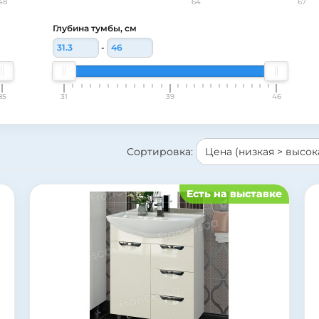
48
64
67
Глубина тумбы, см
-
85
31
39
46
Сортировка:
Есть на выставке