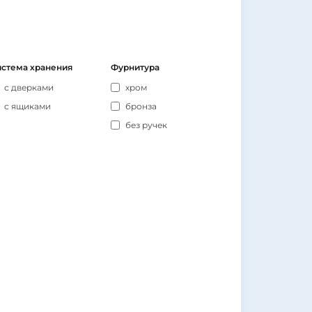
стема хранения
Фурнитура
с дверками
хром
с ящиками
бронза
без ручек