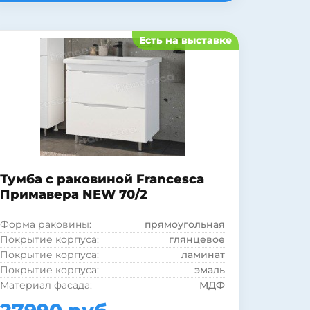
Цвет:
белый
Бельевая корзина:
нет
Есть на выставке
Страна:
Россия
Коллекция:
Примавера NEW
Модель раковины:
Cersanit Como 70
Фурнитура:
без ручек
Система хранения:
с дверками
Система хранения:
с ящиками
Покрытие фасада:
глянцевое
Покрытие фасада:
эмаль
Тумба с раковиной Francesca
Примавера NEW 70/2
Форма раковины:
прямоугольная
Покрытие корпуса:
глянцевое
Покрытие корпуса:
ламинат
Покрытие корпуса:
эмаль
Материал фасада:
МДФ
Материал корпуса:
ДСП