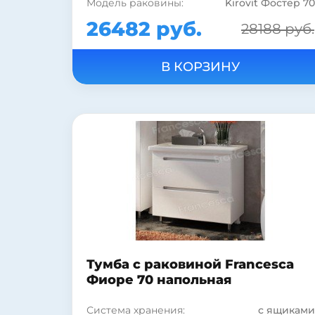
Модель раковины:
Kirovit Фостер 70
Коллекция:
Фиоре
26482 руб.
28188 руб.
Страна:
Россия
Бельевая корзина:
нет
Цвет:
белый
Монтаж:
подвесной
Стиль:
современный
Материал раковины:
фаянс
Материал корпуса:
МДФ
Материал фасада:
МДФ
Покрытие корпуса:
пленка
Покрытие корпуса:
глянцевое
Форма раковины:
прямоугольная
Тумба с раковиной Francesca
Фиоре 70 напольная
Система хранения:
с ящиками