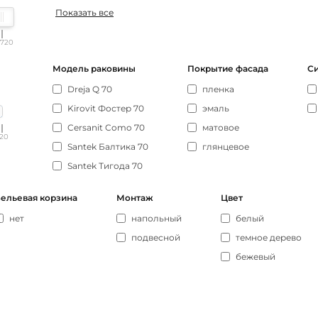
Показать все
720
Модель раковины
Покрытие фасада
Си
Dreja Q 70
пленка
Kirovit Фостер 70
эмаль
Cersanit Como 70
матовое
120
Santek Балтика 70
глянцевое
Santek Тигода 70
ельевая корзина
Монтаж
Цвет
нет
напольный
белый
подвесной
темное дерево
бежевый