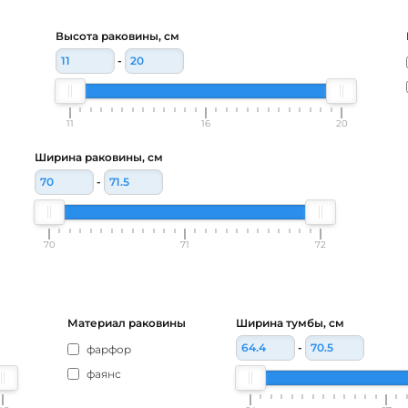
Высота раковины, см
-
11
16
20
Ширина раковины, см
-
70
71
72
Материал раковины
Ширина тумбы, см
-
фарфор
фаянс