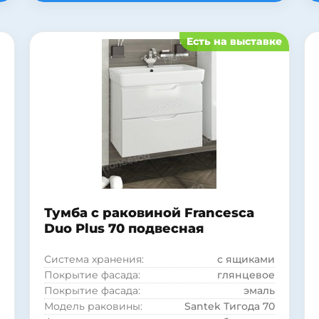
Стиль:
современный
Материал корпуса:
ДСП
Есть на выставке
Материал фасада:
МДФ
Покрытие корпуса:
ламинат
Покрытие корпуса:
матовое
Форма раковины:
прямоугольная
Материал раковины:
фаянс
Тумба с раковиной Francesca
Duo Plus 70 подвесная
Система хранения:
с ящиками
Покрытие фасада:
глянцевое
Покрытие фасада:
эмаль
Модель раковины:
Santek Тигода 70