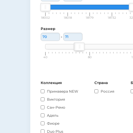
18002
18018
18179
18732
32
Размер
-
40
80
Коллекция
Страна
Б
Примавера NEW
Россия
Виктория
Сан-Ремо
Адель
Фиоре
Duo Plus