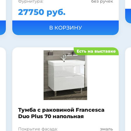
Фурнитура:
без ручек
Коллекция:
Duo Plus
27750 руб.
Страна:
Россия
Бельевая корзина:
нет
Монтаж:
подвесной
Цвет:
белый
Стиль:
современный
Материал фасада:
МДФ
Есть на выставке
Покрытие корпуса:
ламинат
Покрытие корпуса:
матовое
Форма раковины:
прямоугольная
Материал раковины:
фаянс
Материал корпуса:
ДСП
Тумба с раковиной Francesca
Duo Plus 70 напольная
Покрытие фасада:
эмаль