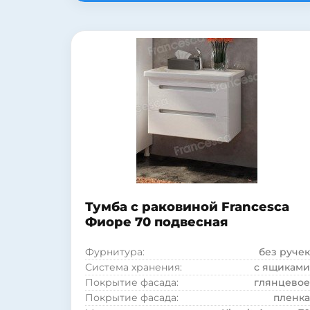
Монтаж:
напольный
Стиль:
современный
Материал корпуса:
ДСП
Материал фасада:
МДФ
Покрытие корпуса:
пленка
Покрытие корпуса:
глянцевое
Форма раковины:
полукруглая
Материал раковины:
фаянс
Тумба с раковиной Francesca
Фиоре 70 подвесная
Фурнитура:
без ручек
Система хранения:
с ящиками
Покрытие фасада:
глянцевое
Покрытие фасада:
пленка