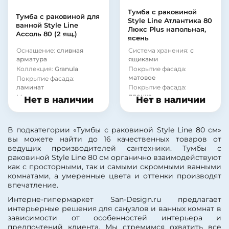
Тумба с раковиной
Тумба c раковиной для
Style Line Атлантика 80
ванной Style Line
Люкс Plus напольная,
Ассоль 80 (2 ящ.)
ясень
Оснащение:
сливная
Система хранения:
с
арматура
ящиками
Коллекция:
Granula
Покрытие фасада:
матовое
Покрытие фасада:
ламинат
Покрытие фасада:
пленка
Материал корпуса:
сталь
Нет в наличии
Нет в наличии
Модель раковины:
Style
Line Andrea Атлантика 80
Фурнитура:
без ручек
В подкатегории «Тумбы с раковиной Style Line 80 см»
Коллекция:
Атлантика
вы можете найти до 16 качественных товаров от
Страна:
Россия
ведущих производителей сантехники. Тумбы с
Бельевая корзина:
нет
раковиной Style Line 80 см органично взаимодействуют
Монтаж:
напольный
как с просторными, так и самыми скромными ванными
Цвет:
светлое дерево
комнатами, а умеренные цвета и оттенки производят
Стиль:
современный
впечатление.
Материал фасада:
МДФ
Интерне-гипермаркет San-Design.ru предлагает
Покрытие корпуса:
интерьерные решения для санузлов и ванных комнат в
пленка
зависимости от особенностей интерьера и
Покрытие корпуса:
предпочтений клиента. Мы стремимся охватить все
матовое