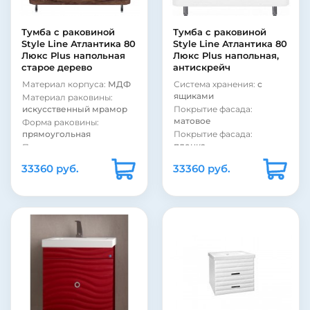
пленка
Покрытие корпуса:
Тумба с раковиной
Тумба с раковиной
глянцевое
Style Line Атлантика 80
Style Line Атлантика 80
Форма раковины:
Люкс Plus напольная
Люкс Plus напольная,
прямоугольная
старое дерево
антискрейч
Материал раковины:
Материал корпуса:
МДФ
Система хранения:
с
фарфор
ящиками
Материал раковины:
Материал корпуса:
МДФ
искусственный мрамор
Покрытие фасада:
матовое
Форма раковины:
прямоугольная
Покрытие фасада:
пленка
Покрытие корпуса:
матовое
Модель раковины:
Style
33360 руб.
33360 руб.
Line Andrea Атлантика 80
Покрытие корпуса:
пленка
Фурнитура:
без ручек
Материал фасада:
МДФ
Коллекция:
Атлантика
Стиль:
современный
Страна:
Россия
Цвет:
темное дерево
Бельевая корзина:
нет
Монтаж:
напольный
Монтаж:
напольный
Бельевая корзина:
нет
Цвет:
белый
Страна:
Россия
Стиль:
современный
Коллекция:
Атлантика
Материал фасада:
МДФ
Фурнитура:
без ручек
Покрытие корпуса:
пленка
Система хранения:
с