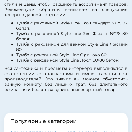
стили и цены, чтобы расширить ассортимент товаров.
Форма раковины:
Рекомендуем обратить внимание на следующие
прямоугольная
товары в данной категории:
Материал раковины:
искусственный мрамор
Тумба с раковиной Style Line Эко Стандарт №25 82
Материал корпуса:
МДФ
белая;
Тумба с раковиной Style Line Эко Фьюжн №26 80
белая;
Тумба c раковиной для ванной Style Line Жасмин
80;
Тумба с раковиной Style Line Ориноко 80;
Тумба с раковиной Style Line Лофт 60/80 бетон;
Вся сантехника и предметы интерьера выполняются в
соответствии со стандартами и имеют гарантию от
производителей. Это значит вы можете обустроить
ванную комнату без лишних трат, без длительного
ожидания и без риска купить низкосортный товар.
Популярные категории