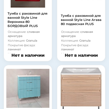
ящиками
Покрытие корпуса:
матовое
Покрытие фасада:
матовое
Форма раковины:
Тумба c раковиной для
прямоугольная
Покрытие фасада:
Тумба c раковиной для
ванной Style Line
пленка
Материал раковины:
ванной Style Line Агава
Вероника-80
искусственный мрамор
Модель раковины:
Style
80 подвесная PLUS
БОРДОВЫЙ PLUS
Line Andrea Атлантика 80
Материал корпуса:
МДФ
Оснащение:
сливная
Оснащение:
сливная
арматура
арматура
Коллекция:
Granula
Коллекция:
Granula
Покрытие фасада:
Покрытие фасада:
ламинат
ламинат
Материал корпуса:
Материал корпуса:
Нет в наличии
Нет в наличии
стекло
стекло