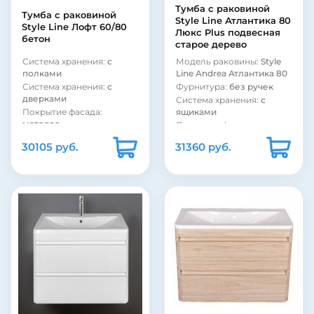
матовое
Стиль:
современный
Тумба с раковиной
Тумба с раковиной
Форма раковины:
Материал корпуса:
ДСП
Style Line Атлантика 80
Style Line Лофт 60/80
полукруглая
Люкс Plus подвесная
Материал фасада:
ДСП
бетон
старое дерево
Материал раковины:
Покрытие корпуса:
фаянс
ламинат
Система хранения:
с
Модель раковины:
Style
Материал корпуса:
ДСП
Покрытие корпуса:
полками
Line Andrea Атлантика 80
матовое
Система хранения:
с
Фурнитура:
без ручек
Форма раковины:
дверками
Система хранения:
с
прямоугольная
Покрытие фасада:
ящиками
Материал раковины:
матовое
Покрытие фасада:
фарфор
Покрытие фасада:
матовое
30105 руб.
31360 руб.
ламинат
Покрытие фасада:
Фурнитура:
черный
пленка
Модель раковины:
Style
Коллекция:
Атлантика
Line Andrea Classic 60
Страна:
Россия
Коллекция:
Лофт
Бельевая корзина:
нет
Страна:
Россия
Цвет:
темное дерево
Бельевая корзина:
нет
Монтаж:
подвесной
Цвет:
черный
Стиль:
современный
Цвет:
серый
Материал раковины:
Монтаж:
напольный
искусственный мрамор
Стиль:
современный
Материал корпуса:
МДФ
Материал раковины:
Материал фасада:
МДФ
искусственный мрамор
Покрытие корпуса: