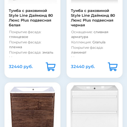
Покрытие корпуса:
Покрытие корпуса:
матовое
матовое
Тумба с раковиной
Тумба с раковиной
Форма раковины:
Форма раковины:
Style Line Даймонд 80
Style Line Даймонд 80
прямоугольная
прямоугольная
Люкс Plus подвесная
Люкс Plus подвесная
Материал раковины:
Материал раковины:
белая
черная
искусственный мрамор
искусственный мрамор
Покрытие фасада:
Оснащение:
сливная
глянцевое
арматура
Покрытие фасада:
Коллекция:
Granula
пленка
Покрытие фасада:
Покрытие фасада:
эмаль
ламинат
Модель раковины:
Материал корпуса:
Cersanit Como 80
стекло
32440 руб.
32440 руб.
Система хранения:
с
ящиками
Фурнитура:
без ручек
Коллекция:
Даймонд
Страна:
Россия
Бельевая корзина:
нет
Монтаж:
подвесной
Цвет:
белый
Стиль:
современный
Материал фасада:
МДФ
Материал фасада:
стекло
Покрытие корпуса: