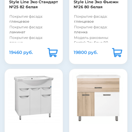
Style Line Эко Стандарт
Style Line Эко Фьюжн
№25 82 белая
№26 80 белая
Покрытие фасада:
Покрытие фасада:
глянцевое
глянцевое
Покрытие фасада:
Покрытие фасада:
ламинат
пленка
Покрытие фасада:
Модель раковины:
пленка
Santek Эльбрус 80
Модель раковины:
Фурнитура:
хром
19460 руб.
19800 руб.
Santek Коралл 82 крыло
Система хранения:
с
справа
ящиками
Система хранения:
с
Система хранения:
с
ящиками
дверками
Система хранения:
с
Коллекция:
Эко Фьюжн
дверками
Страна:
Россия
Фурнитура:
хром
Бельевая корзина:
нет
Коллекция:
Эко Стандарт
Цвет:
белый
Страна:
Россия
Монтаж:
напольный
Бельевая корзина:
нет
Стиль:
современный
Монтаж:
напольный
Материал корпуса:
ДСП
Цвет:
белый
Материал фасада:
МДФ
Стиль:
современный
Покрытие корпуса:
Материал фасада:
ДСП
ламинат
Покрытие корпуса:
Покрытие корпуса: