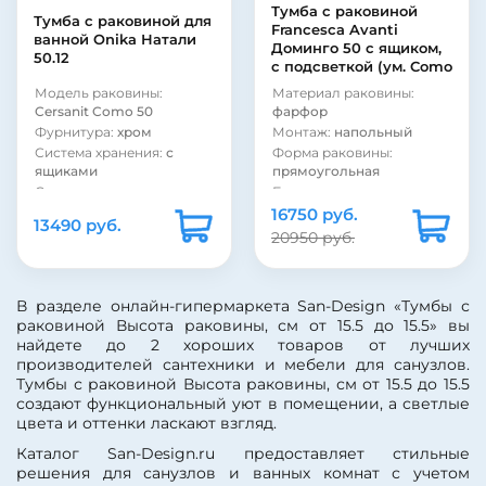
Тумба с раковиной
Тумба с раковиной для
Francesca Avanti
ванной Onika Натали
Доминго 50 с ящиком,
50.12
с подсветкой (ум. Como
50)
Модель раковины:
Материал раковины:
Cersanit Como 50
фарфор
Фурнитура:
хром
Монтаж:
напольный
Система хранения:
с
Форма раковины:
ящиками
прямоугольная
Система хранения:
с
Бельевая корзина:
нет
дверками
16750 руб.
Угловая конструкция:
13490 руб.
Покрытие фасада:
шпон
нет
20950 руб.
Коллекция:
Натали
Стиль:
современный
Страна:
Россия
Фурнитура:
хром
Бельевая корзина:
нет
Система хранения:
с
В разделе онлайн-гипермаркета San-Design «Тумбы с
полками
Цвет:
светлое дерево
раковиной Высота раковины, см от 15.5 до 15.5» вы
Система хранения:
с
Монтаж:
напольный
найдете до 2 хороших товаров от лучших
ящиками
Стиль:
лофт
производителей сантехники и мебели для санузлов.
Система хранения:
с
Материал раковины:
Тумбы с раковиной Высота раковины, см от 15.5 до 15.5
дверками
фарфор
создают функциональный уют в помещении, а светлые
Покрытие фасада:
Материал корпуса:
ДСП
цвета и оттенки ласкают взгляд.
пленка
Материал фасада:
ДСП
Покрытие корпуса:
Каталог San-Design.ru предоставляет стильные
Покрытие корпуса:
ламинат
решения для санузлов и ванных комнат с учетом
ламинат