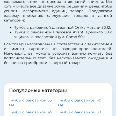
Материал фасада:
МДФ
желаемого стиля интерьера и желаний клиента. Мы
Форма раковины:
Материал корпуса:
хотим учесть все дизайнерские решения и цены, чтобы
прямоугольная
ЛДСП
усилить ассортимент единиц товара. Предлагаем
Цвет:
белый
вашему вниманию следующие товары в данной
Страна:
Россия
категории:
Коллекция:
Доминго
Тумба с раковиной для ванной Onika Натали 50.12;
Тумба с раковиной Francesca Avanti Доминго 50 с
ящиком, с подсветкой (ум. Como 50);
Все товары изготовлены в соответствии с технологией
и имеют гарантию от заводов-производителей.
Наконец-то вы можете устроить ванную комнату без
дополнительных трат, без нескончаемого ожидания и
без риска приобрести скверный товар.
Популярные категории
Тумбы с раковиной 35
Тумбы с раковиной 40
см
см
Тумбы с раковиной 45
Тумбы с раковиной 50