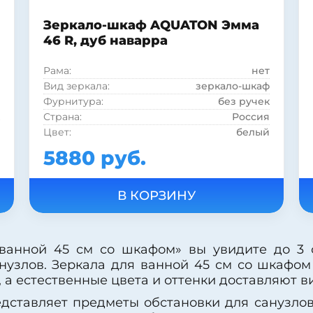
Зеркало-шкаф AQUATON Эмма
46 R, дуб наварра
Рама:
нет
Вид зеркала:
зеркало-шкаф
Фурнитура:
без ручек
Страна:
Россия
Цвет:
белый
Цвет:
светлое дерево
5880 руб.
Подсветка:
нет
Шкаф:
есть
Полка:
нет
Стиль:
современный
Форма:
Прямоугольная
Материал корпуса:
ДСП
 ванной 45 см со шкафом» вы увидите до 3
Покрытие корпуса:
ламинат
нузлов. Зеркала для ванной 45 см со шкафо
Покрытие корпуса:
глянцевое
а естественные цвета и оттенки доставляют в
едставляет предметы обстановки для санузло