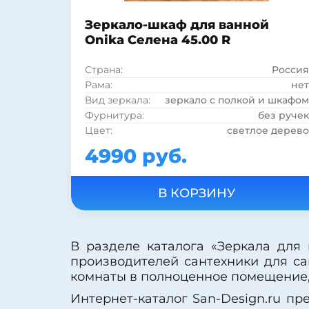
Зеркало-шкаф для ванной
Onika Селена 45.00 R
Страна:
Россия
Рама:
нет
Вид зеркала:
зеркало с полкой и шкафом
Фурнитура:
без ручек
Цвет:
светлое дерево
Подсветка:
нет
4990 руб.
Шкаф:
есть
Полка:
есть
Стиль:
современный
Форма:
Прямоугольная
Материал корпуса:
ДСП
Материал фасада:
ДСП
В разделе каталога «Зеркала для
Покрытие корпуса:
шпон
производителей сантехники для са
комнаты в полноценное помещение, 
Интернет-каталог San-Design.ru пр