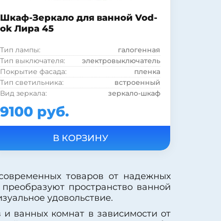
Шкаф-Зеркало для ванной Vod-
ok Лира 45
Тип лампы:
галогенная
Тип выключателя:
электровыключатель
Покрытие фасада:
пленка
Тип светильника:
встроенный
Вид зеркала:
зеркало-шкаф
Фурнитура:
без ручек
9100 руб.
Рама:
нет
Страна:
Россия
Цвет:
белый
Подсветка:
есть
Шкаф:
есть
Полка:
нет
 современных товаров от надежных
Стиль:
современный
м преобразуют пространство ванной
Форма:
Прямоугольная
изуальное удовольствие.
Материал корпуса:
ДСП
в и ванных комнат в зависимости от
Материал фасада:
МДФ