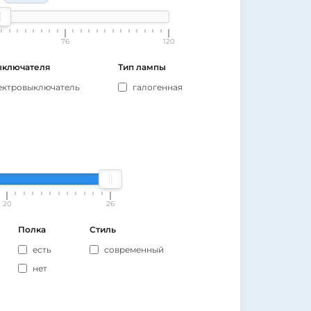
76
120
ыключателя
Тип лампы
ектровыключатель
галогенная
20
26
Полка
Стиль
есть
современный
нет