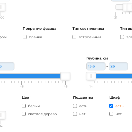
100
31
Покрытие фасада
Тип светильника
Тип в
афом
пленка
встроенный
эл
Глубина, см
-
46
46
14
Цвет
Подсветка
Шкаф
белый
есть
есть
светлое дерево
нет
нет
82