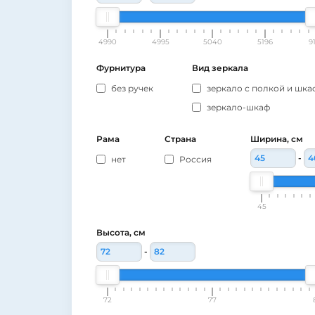
4990
4995
5040
5196
9
Фурнитура
Вид зеркала
без ручек
зеркало с полкой и шк
зеркало-шкаф
Рама
Страна
Ширина, см
-
нет
Россия
45
Высота, см
-
72
77