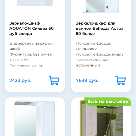
электровыключатель
Материал корпуса:
ДСП
Покрытие фасада:
Материал фасада:
МДФ
глянцевое
Покрытие корпуса:
Покрытие фасада:
эмаль
пленка
Зеркало-шкаф
Зеркало-шкаф для
AQUATON Сильва 50
ванной Bellezza Астра
Тип светильника:
дуб фьорд
50 белое
встроенный
Вид зеркала:
зеркало с
Вид зеркала:
зеркало-
Покрытие фасада:
полкой и шкафом
шкаф
глянцевое
Фурнитура:
хром
Фурнитура:
без ручек
Покрытие фасада:
эмаль
Рама:
нет
Тип светильника:
встроенный
Тип светильника:
встроенный
Вид зеркала:
зеркало с
полкой и шкафом
Покрытие фасада:
7423 руб.
7689 руб.
пленка
Фурнитура:
хром
Покрытие фасада:
Тип выключателя:
матовое
электровыключатель
Тип выключателя:
без
Тип лампы:
галогенная
Есть на выставке
выключателя
Рама:
нет
Тип лампы:
Страна:
Россия
светодиодная
Подсветка:
есть
Страна:
Россия
Цвет:
белый
Цвет:
светлое дерево
Шкаф:
есть
Подсветка:
есть
Полка:
есть