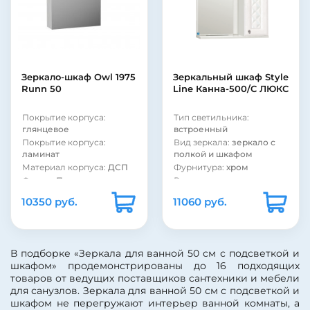
полкой и шкафом
Форма:
Прямоугольная
Фурнитура:
хром
Материал корпуса:
ДСП
Рама:
нет
Материал фасада:
МДФ
Тип лампы:
галогенная
Покрытие корпуса:
Тип выключателя:
пленка
электровыключатель
Зеркало-шкаф Owl 1975
Зеркальный шкаф Style
Покрытие фасада:
Runn 50
Line Канна-500/С ЛЮКС
глянцевое
Покрытие фасада:
Покрытие корпуса:
Тип светильника:
пленка
глянцевое
встроенный
Покрытие корпуса:
Вид зеркала:
зеркало с
ламинат
полкой и шкафом
Материал корпуса:
ДСП
Фурнитура:
хром
Форма:
Прямоугольная
Рама:
нет
Стиль:
современный
Покрытие фасада:
10350 руб.
11060 руб.
пленка
Полка:
нет
Покрытие фасада:
Шкаф:
есть
глянцевое
Подсветка:
есть
Тип выключателя:
Цвет:
белый
В подборке «Зеркала для ванной 50 см с подсветкой и
электровыключатель
Страна:
Россия
шкафом» продемонстрированы до 16 подходящих
Тип лампы:
галогенная
Тип лампы:
товаров от ведущих поставщиков сантехники и мебели
Страна:
Россия
светодиодная
для санузлов. Зеркала для ванной 50 см с подсветкой и
Цвет:
белый
Тип выключателя:
без
шкафом не перегружают интерьер ванной комнаты, а
Подсветка:
есть
выключателя