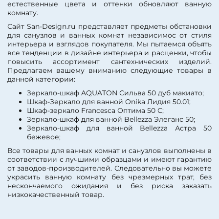
естественные цвета и оттенки обновляют ванную
Шкаф:
есть
Тип светильника:
комнату.
встроенный
Полка:
есть
Сайт San-Design.ru представляет предметы обстановки
Вид зеркала:
зеркало-
Стиль:
современный
для санузлов и ванных комнат независимос от стиля
шкаф
Форма:
Прямоугольная
интерьера и взглядов покупателя. Мы пытаемся объять
Фурнитура:
без ручек
Материал корпуса:
ДСП
все тенденции в дизайне интерьера и расценки, чтобы
Рама:
нет
Материал фасада:
МДФ
повысить ассортимент сантехнических изделий.
Покрытие корпуса:
Предлагаем вашему вниманию следующие товары в
пленка
данной категории:
Покрытие корпуса:
ламинат
Зеркало-шкаф AQUATON Сильва 50 дуб макиато;
Покрытие корпуса:
Шкаф-Зеркало для ванной Onika Лидия 50.01;
глянцевое
Шкаф-зеркало Francesca Оптима 50 С;
Зеркало-шкаф для ванной Bellezza Элеганс 50;
Зеркало-шкаф для ванной Bellezza Астра 50
бежевое;
Все товары для ванных комнат и санузлов выполнены в
соответствии с лучшими образцами и имеют гарантию
от заводов-производителей. Следовательно вы можете
украсить ванную комнату без чрезмерных трат, без
нескончаемого ожидания и без риска заказать
низкокачественный товар.