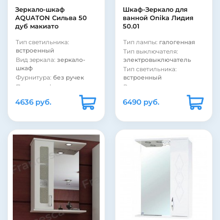
Зеркало-шкаф
Шкаф-Зеркало для
AQUATON Сильва 50
ванной Onika Лидия
дуб макиато
50.01
Тип светильника:
Тип лампы:
галогенная
встроенный
Тип выключателя:
Вид зеркала:
зеркало-
электровыключатель
шкаф
Тип светильника:
Фурнитура:
без ручек
встроенный
Покрытие фасада:
Вид зеркала:
зеркало с
пленка
полкой и шкафом
4636 руб.
6490 руб.
Покрытие фасада:
Фурнитура:
без ручек
матовое
Рама:
нет
Тип выключателя:
без
Страна:
Россия
выключателя
Цвет:
белый
Тип лампы:
Подсветка:
есть
светодиодная
Шкаф:
есть
Рама:
нет
Полка:
есть
Страна:
Россия
Стиль:
современный
Цвет:
темное дерево
Форма:
Прямоугольная
Подсветка:
есть
Материал корпуса:
ДСП
Шкаф:
есть
Материал фасада:
МДФ
Полка:
нет
Покрытие корпуса:
Стиль:
современный
глянцевое