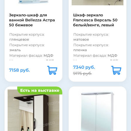
Рама:
нет
Материал корпуса:
ДСП
Тип лампы:
галогенная
Материал фасада:
МДФ
Тип выключателя:
Покрытие корпуса:
Зеркало-шкаф для
Шкаф-зеркало
электровыключатель
эмаль
ванной Bellezza Астра
Francesca Версаль 50
Покрытие фасада:
Покрытие корпуса:
50 бежевое
белый/венге, левый
глянцевое
глянцевое
Покрытие фасада:
Покрытие корпуса:
Покрытие корпуса:
пленка
глянцевое
матовое
Покрытие корпуса:
Покрытие корпуса:
эмаль
пленка
Материал фасада:
МДФ
Материал фасада:
МДФ
Материал корпуса:
ДСП
Материал корпуса:
ДСП
Форма:
Прямоугольная
7340 руб.
Форма:
Прямоугольная
7158 руб.
Стиль:
современный
Стиль:
современный
9175 руб.
Полка:
есть
Полка:
есть
Шкаф:
есть
Шкаф:
есть
Подсветка:
есть
Подсветка:
есть
Есть на выставке
Цвет:
бежевый
Цвет:
венге
Страна:
Россия
Цвет:
белый
Фурнитура:
хром
Страна:
Россия
Рама:
нет
Фурнитура:
хром
Тип лампы:
галогенная
Рама:
нет
Тип выключателя:
Тип лампы:
галогенная
электровыключатель
Тип выключателя: