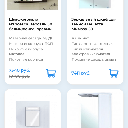
Покрытие фасада:
электровыключатель
глянцевое
Покрытие фасада:
Покрытие фасада:
эмаль
глянцевое
Тип светильника:
Покрытие фасада:
Шкаф-зеркало
Зеркальный шкаф для
встроенный
пленка
Francesca Версаль 50
ванной Bellezza
Вид зеркала:
зеркало с
Тип светильника:
белый/венге, правый
Мимоза 50
полкой и шкафом
встроенный
Вид зеркала:
зеркало с
Материал фасада:
МДФ
Рама:
нет
полкой и шкафом
Материал корпуса:
ДСП
Тип лампы:
галогенная
Покрытие корпуса:
Тип выключателя:
матовое
электровыключатель
Покрытие корпуса:
Покрытие фасада:
эмаль
пленка
Фурнитура:
хром
7340 руб.
Форма:
Прямоугольная
Вид зеркала:
зеркало-
7411 руб.
Стиль:
современный
шкаф
10490 руб.
Полка:
есть
Тип светильника:
встроенный
Шкаф:
есть
Страна:
Россия
Подсветка:
есть
Цвет:
белый
Цвет:
венге
Подсветка:
есть
Цвет:
белый
Шкаф:
есть
Страна:
Россия
Полка:
нет
Рама:
нет
Стиль:
современный
Тип лампы:
галогенная
Форма:
Прямоугольная
Тип выключателя: