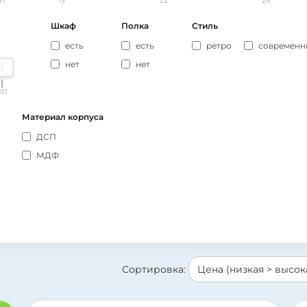
57
15
22
29
Шкаф
Полка
Стиль
есть
есть
ретро
современн
нет
нет
101
Материал корпуса
ДСП
МДФ
Сортировка: