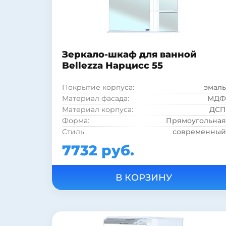
Покрытие фасада:
глянцевое
Покрытие фасада:
пленка
Тип светильника:
встроенный
Вид зеркала:
зеркало с полкой и шкафом
Зеркало-шкаф для ванной
Bellezza Нарцисс 55
Покрытие корпуса:
эмаль
Материал фасада:
МДФ
Материал корпуса:
ДСП
Форма:
Прямоугольная
Стиль:
современный
Полка:
есть
7732 руб.
Шкаф:
есть
Подсветка:
есть
Цвет:
белый
Страна:
Россия
Тип лампы:
галогенная
Тип выключателя:
электровыключатель
Покрытие фасада:
эмаль