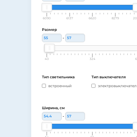
6090
6137
6620
8279
20
Размер
-
40
324
6
Тип светильника
Тип выключателя
встроенный
электровыключател
Ширина, см
-