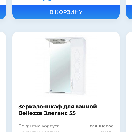
Цвет:
белый
Подсветка:
есть
Шкаф:
нет
Полка:
есть
Стиль:
современный
Форма:
Прямоугольная
Материал корпуса:
МДФ
Материал фасада:
МДФ
Покрытие корпуса:
глянцевое
Зеркало-шкаф для ванной
Bellezza Элеганс 55
Покрытие корпуса:
глянцевое