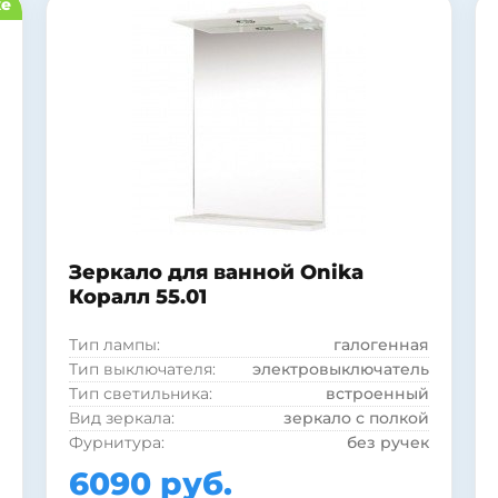
ке
Зеркало для ванной Onika
Коралл 55.01
Тип лампы:
галогенная
Тип выключателя:
электровыключатель
Тип светильника:
встроенный
Вид зеркала:
зеркало с полкой
Фурнитура:
без ручек
Рама:
нет
6090 руб.
Страна:
Россия