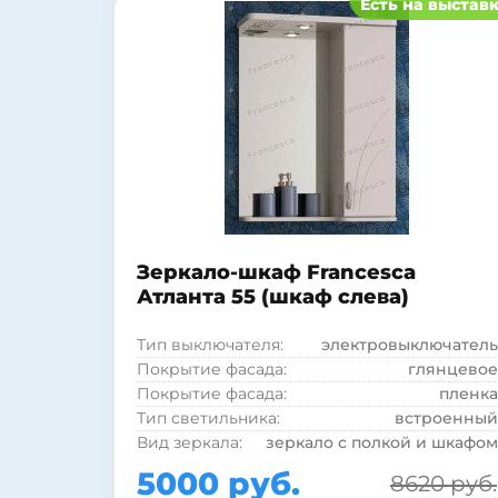
Есть на выстав
Зеркало-шкаф Francesca
Атланта 55 (шкаф слева)
Тип выключателя:
электровыключатель
Покрытие фасада:
глянцевое
Покрытие фасада:
пленка
Тип светильника:
встроенный
Вид зеркала:
зеркало с полкой и шкафом
Тип лампы:
галогенная
5000 руб.
8620 руб.
Рама:
нет