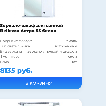
Зеркало-шкаф для ванной
Bellezza Астра 55 белое
Покрытие фасада:
эмаль
Тип светильника:
встроенный
Вид зеркала:
зеркало с полкой и шкафом
Фурнитура:
хром
Рама:
нет
Покрытие фасада:
глянцевое
8135 руб.
Тип выключателя:
электровыключатель
Тип лампы:
галогенная
Страна:
Россия
Цвет:
белый
Подсветка:
есть
Шкаф:
есть
Полка:
есть