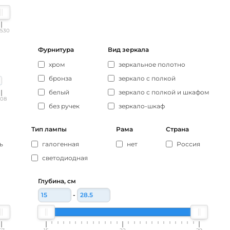
530
Фурнитура
Вид зеркала
хром
зеркальное полотно
бронза
зеркало с полкой
белый
зеркало с полкой и шкафом
08
без ручек
зеркало-шкаф
Тип лампы
Рама
Страна
ь
галогенная
нет
Россия
светодиодная
Глубина, см
-