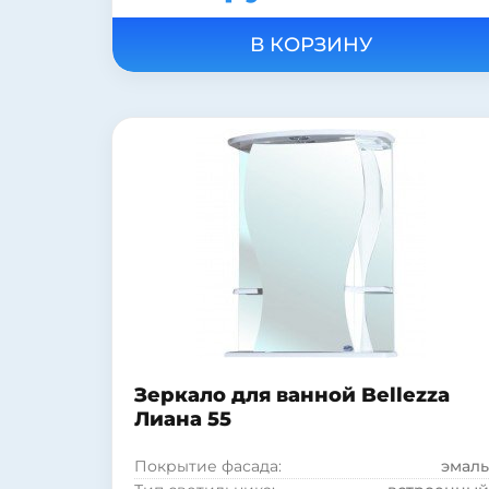
Фурнитура:
хром
Страна:
Россия
Цвет:
белый
Подсветка:
есть
Шкаф:
есть
Полка:
есть
Стиль:
современный
Форма:
Прямоугольная
Материал корпуса:
ДСП
Материал фасада:
МДФ
Покрытие корпуса:
ламинат
Зеркало для ванной Bellezza
Лиана 55
Покрытие фасада:
эмаль