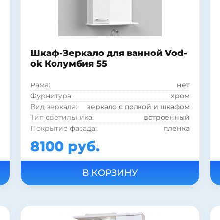
Материал фасада:
МДФ
Покрытие корпуса:
эмаль
Покрытие корпуса:
глянцевое
Шкаф-Зеркало для ванной Vod-
ok Колумбия 55
Рама:
нет
Фурнитура:
хром
Вид зеркала:
зеркало с полкой и шкафом
Тип светильника:
встроенный
Покрытие фасада:
пленка
Тип выключателя:
электровыключатель
8100 руб.
Тип лампы:
галогенная
Страна:
Россия
Цвет:
белый
Подсветка:
есть
Шкаф:
есть
Полка:
есть
Стиль:
современный