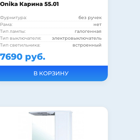
Onika Карина 55.01
Фурнитура:
без ручек
Рама:
нет
Тип лампы:
галогенная
Тип выключателя:
электровыключатель
Тип светильника:
встроенный
Вид зеркала:
зеркало с полкой и шкафом
7690 руб.
Страна:
Россия
Цвет:
белый
Подсветка:
есть
Шкаф:
есть
Полка:
есть
Стиль:
современный
Форма:
Прямоугольная
Материал корпуса:
ДСП
Материал фасада:
МДФ
Покрытие корпуса:
глянцевое