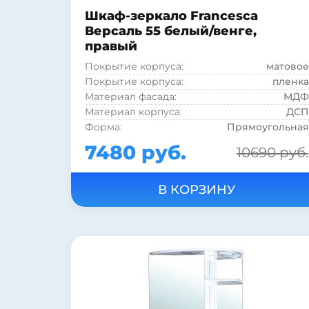
Шкаф-зеркало Francesca
Версаль 55 белый/венге,
правый
Покрытие корпуса:
матовое
Покрытие корпуса:
пленка
Материал фасада:
МДФ
Материал корпуса:
ДСП
Форма:
Прямоугольная
Стиль:
современный
7480 руб.
10690 руб.
Полка:
есть
Шкаф:
есть
Подсветка:
есть
Цвет:
венге
Цвет:
белый
Страна:
Россия
Фурнитура:
хром
Рама:
нет
Тип лампы:
галогенная
Тип выключателя:
электровыключатель