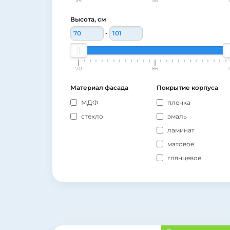
54
56
Высота, см
-
70
86
Материал фасада
Покрытие корпуса
МДФ
пленка
стекло
эмаль
ламинат
матовое
глянцевое