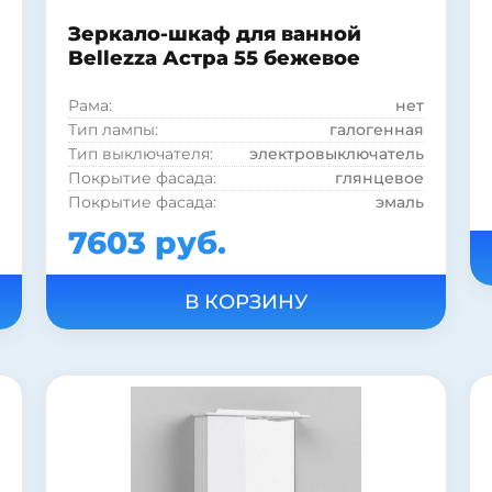
Зеркало-шкаф для ванной
Bellezza Астра 55 бежевое
Рама:
нет
Тип лампы:
галогенная
Тип выключателя:
электровыключатель
Покрытие фасада:
глянцевое
Покрытие фасада:
эмаль
Фурнитура:
хром
7603 руб.
Вид зеркала:
зеркало с полкой и шкафом
Тип светильника:
встроенный
Страна:
Россия
Цвет:
бежевый
Подсветка:
есть
Шкаф:
есть
Полка:
есть
Стиль:
современный
Форма:
Прямоугольная
Материал корпуса:
ДСП