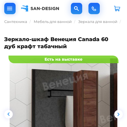
Сантехника
Мебель для ванной
Зеркала для ванной
З
Зеркало-шкаф Венеция Canada 60
дуб крафт табачный
Есть на выставке