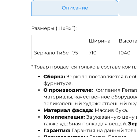
Описание
Размеры (ШхВхГ):
Ширина
Высот
Зеркало Тибет 75
710
1040
* Товар продается только в составе комп
Сборка:
Зеркало поставляется в со
фурнитура.
О производителе:
Компания Ferrar
материалы, качественное оборудов
великолепный художественный вкус
Материал фасада:
Массив бука.
Комплектация:
За указанную цену в
также удобная полка для вещей.
Зе
Гарантия:
Гарантия на данный товар