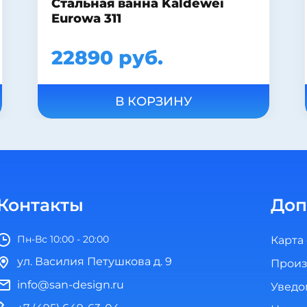
ванной Bellezza Уют 60
прямая
12988 руб.
В КОРЗИНУ
Контакты
Доп
Пн-Вс 10:00 - 20:00
Карта
ул. Василия Петушкова д. 9
Произ
info@san-design.ru
Уведо