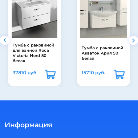
а с раковиной
Тумба с раковиной
Смес
ванной Roca
Акватон Ария 50
Prim
ria Nord 80
белая
ванн
я
0 руб.
15710 руб.
8150
Информация