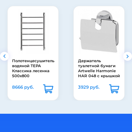
Держатель
Тумба с раковиной
туалетной бумаги
под стиральную
Artwelle Harmonie
машину Эстет
HAR 048 с крышкой
Dallas Luxe 1150х482
подвесная 1 ящик
3929 руб.
30410 руб.