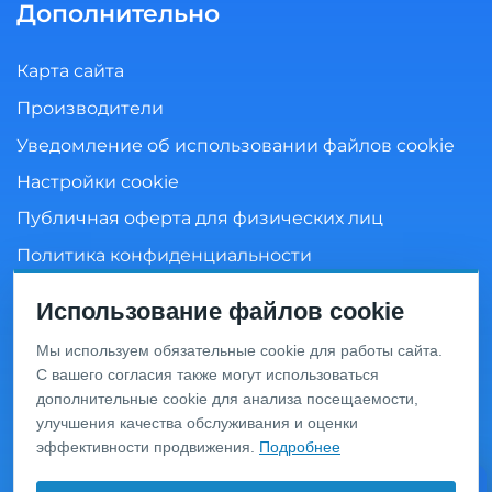
Дополнительно
Карта сайта
Производители
Уведомление об использовании файлов cookie
Настройки cookie
Публичная оферта для физических лиц
Политика конфиденциальности
Согласие на обработку персональных данных
Использование файлов cookie
Мы используем обязательные cookie для работы сайта.
С вашего согласия также могут использоваться
Информация о ценах и товарах на данном сайте носит
дополнительные cookie для анализа посещаемости,
информационный характер и не является публичной
офертой, определяемой положениями Статьи 437 ГК
улучшения качества обслуживания и оценки
РФ. Перед оформлением заказа уточняйте актуальную
эффективности продвижения.
Подробнее
цену у менеджера по телефону.