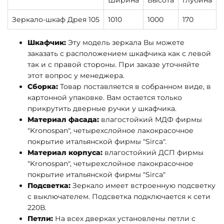
Ширина
Высота
Глубина
Зеркало-шкаф Дрея 105
1010
1000
170
Шкафчик:
Эту модель зеркала Вы можете
заказать с расположением шкафчика как с левой
так и с правой стороны. При заказе уточняйте
этот вопрос у менеджера.
Сборка:
Товар поставляется в собранном виде, в
картонной упаковке. Вам остается только
прикрутить дверные ручки у шкафчика.
Материал фасада:
влагостойкий МДФ фирмы
"Kronospan", четырехслойное лакокрасочное
покрытие итальянской фирмы "Sirca".
Материал корпуса:
влагостойкий ДСП фирмы
"Kronospan", четырехслойное лакокрасочное
покрытие итальянской фирмы "Sirca"
Подсветка:
Зеркало имеет встроенную подсветку
с выключателем. Подсветка подключается к сети
220В.
Петли:
На всех дверках установлены петли с