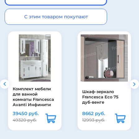
С этим товаром покупают
ебели
Шкаф-зеркало
Пьедестал 
Francesca Eco 75
раковины Ji
ncesca
дуб-венге
1927.0
инити
8662 руб.
2490 руб.
12993 руб.