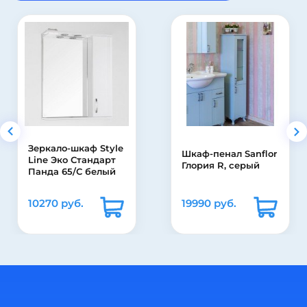
tyle
Тумба с раков
Шкаф-пенал Sanflor
арт
для ванной Bel
Глория R, серый
лый
Джулия 75
19990 руб.
21099 руб.