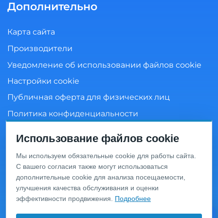
Дополнительно
Карта сайта
Производители
Уведомление об использовании файлов cookie
Настройки cookie
Публичная оферта для физических лиц
Политика конфиденциальности
Согласие на обработку персональных данных
Использование файлов cookie
Мы используем обязательные cookie для работы сайта.
С вашего согласия также могут использоваться
Информация о ценах и товарах на данном сайте носит
дополнительные cookie для анализа посещаемости,
информационный характер и не является публичной
офертой, определяемой положениями Статьи 437 ГК
улучшения качества обслуживания и оценки
РФ. Перед оформлением заказа уточняйте актуальную
эффективности продвижения.
Подробнее
цену у менеджера по телефону.