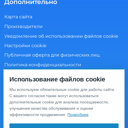
Дополнительно
Карта сайта
Производители
Уведомление об использовании файлов cookie
Настройки cookie
Публичная оферта для физических лиц
Политика конфиденциальности
Согласие на обработку персональных данных
Использование файлов cookie
Мы используем обязательные cookie для работы сайта.
С вашего согласия также могут использоваться
Информация о ценах и товарах на данном сайте носит
дополнительные cookie для анализа посещаемости,
информационный характер и не является публичной
офертой, определяемой положениями Статьи 437 ГК
улучшения качества обслуживания и оценки
РФ. Перед оформлением заказа уточняйте актуальную
эффективности продвижения.
Подробнее
цену у менеджера по телефону.