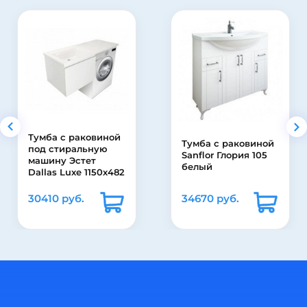
овиной
Тумба с раковиной
Полотенцес
ьную
Sanflor Глория 105
водяной Ст
ет
белый
Дуэт 2П 320
1150х482
 ящик
34670 руб.
9600 руб.