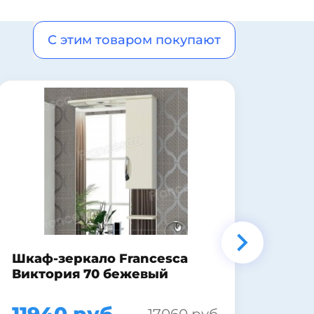
С этим товаром покупают
Комплект мебели для ванной
Дон
Акватон Мира 45
J910