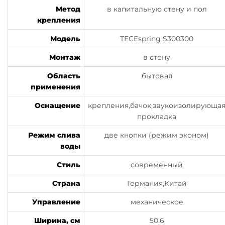
Метод
в капитальную стену и пол
крепления
Модель
TECEspring S300300
Монтаж
в стену
Область
бытовая
применения
Оснащение
крепления,бачок,звукоизолирующа
прокладка
Режим слива
две кнопки (режим эконом)
воды
Стиль
современный
Страна
Германия,Китай
Управление
механическое
Ширина, см
50.6