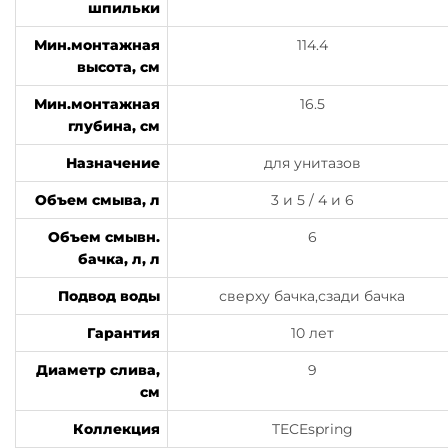
шпильки
Мин.монтажная
114.4
высота, см
Мин.монтажная
16.5
глубина, см
Назначение
для унитазов
Объем смыва, л
3 и 5 / 4 и 6
Объем смывн.
6
бачка, л, л
Подвод воды
сверху бачка,сзади бачка
Гарантия
10 лет
Диаметр слива,
9
см
Коллекция
TECEspring