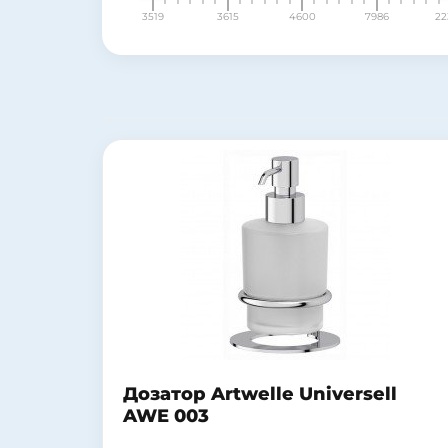
3519
3615
4600
7986
22
Дозатор Artwelle Universell
AWE 003