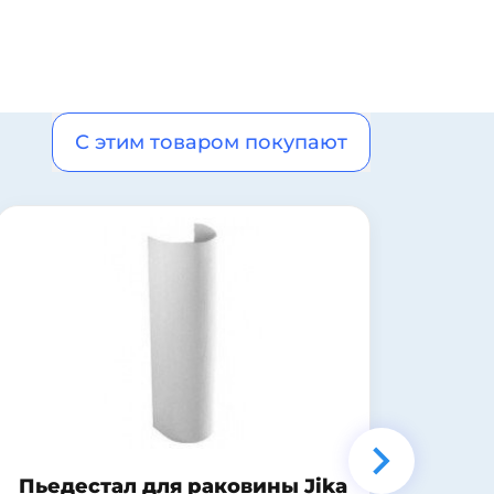
С этим товаром покупают
Унитаз-компакт Sanita
Зер