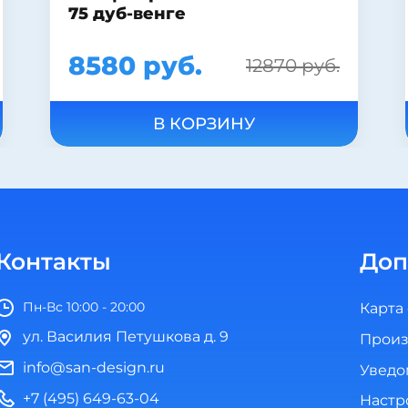
Lyra 1927.0
2490 руб.
В КОРЗИНУ
Контакты
Доп
Пн-Вс 10:00 - 20:00
Карта
ул. Василия Петушкова д. 9
Произ
info@san-design.ru
Уведо
+7 (495) 649-63-04
Настр