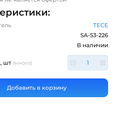
еристики:
тель
TECE
SA-53-226
В наличии
, шт
(много)