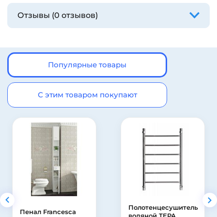
Отзывы (0 отзывов)
Популярные товары
С этим товаром покупают
Полотенцесушитель
енал Francesca
водяной ТЕРА
т