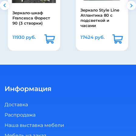
Зеркало Style Line
Тумба с раковиной
Атлантика 80 с
для ванной Bellezza
подсветкой и
Уют 45
часами
17424 руб.
9625 руб.
Информация
Доставка
Распродажа
Наша выставка мебели
Мебель на заказ