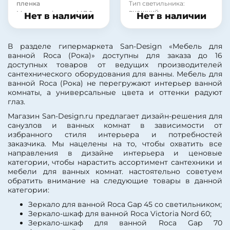
пленка
Тип светильника:
внешний
Материал фасада:
МДФ
Нет в наличии
Нет в наличии
Вид зеркала:
зеркало с
Форма:
Прямоугольная
полкой и шкафом
Стиль:
современный
Тип выключателя:
без
Полка:
есть
В разделе гипермаркета San-Design «Мебель для
выключателя
Шкаф:
есть
ванной Roca (Рока)» доступны для заказа до 16
Тип лампы:
Цвет:
белый
доступных товаров от ведущих производителей
светодиодная
Подсветка:
есть
сантехнического оборудования для ванны. Мебель для
Рама:
нет
Страна:
Испания
ванной Roca (Рока) не перегружают интерьер ванной
Фурнитура:
хром
Рама:
нет
комнаты, а универсальные цвета и оттенки радуют
Страна:
Испания
глаз.
Тип лампы:
Цвет:
белый
светодиодная
Магазин San-Design.ru предлагает дизайн-решения для
Подсветка:
есть
Тип выключателя:
без
санузлов и ванных комнат в зависимости от
Шкаф:
есть
выключателя
избранного стиля интерьера и потребностей
Полка:
есть
Покрытие фасада:
заказчика. Мы нацелены на то, чтобы охватить все
Стиль:
современный
глянцевое
направления в дизайне интерьера и ценовые
Форма:
Прямоугольная
Покрытие фасада:
категории, чтобы нарастить ассортимент сантехники и
пленка
Материал корпуса:
ДСП
мебели для ванных комнат. настоятельно советуем
Тип светильника:
Материал фасада:
МДФ
обратить внимание на следующие товары в данной
внешний
Покрытие корпуса:
категории:
Вид зеркала:
зеркало с
пленка
полкой и шкафом
Покрытие корпуса:
Зеркало для ванной Roca Gap 45 со светильником;
Фурнитура:
хром
глянцевое
Зеркало-шкаф для ванной Roca Victoria Nord 60;
Зеркало-шкаф для ванной Roca Gap 70