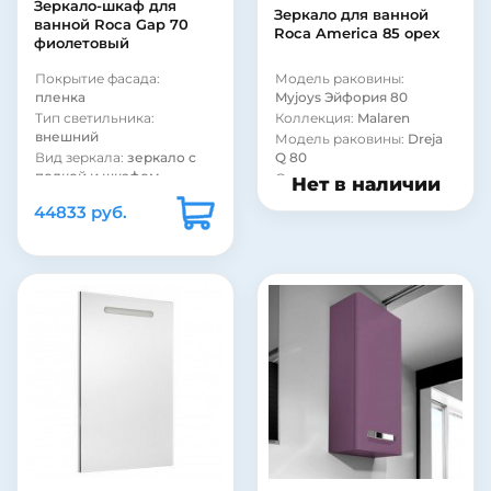
Зеркало-шкаф для
Зеркало для ванной
ванной Roca Gap 70
Roca America 85 орех
фиолетовый
Покрытие фасада:
Модель раковины:
пленка
Myjoys Эйфория 80
Тип светильника:
Коллекция:
Malaren
внешний
Модель раковины:
Dreja
Вид зеркала:
зеркало с
Q 80
полкой и шкафом
Оснащение:
сливная
Нет в наличии
Фурнитура:
хром
арматура
44833 руб.
Покрытие фасада:
Монтаж:
встраиваемый
матовое
снизу
Тип выключателя:
без
выключателя
Тип лампы:
светодиодная
Рама:
нет
Страна:
Испания
Подсветка:
есть
Цвет:
белый
Цвет:
фиолетовый
Шкаф:
есть
Полка:
есть
Стиль:
современный