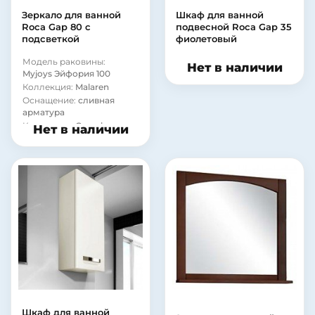
Форма:
Прямоугольная
Зеркало для ванной
Шкаф для ванной
Материал корпуса:
ДСП
Roca Gap 80 с
подвесной Roca Gap 35
Материал фасада:
МДФ
подсветкой
фиолетовый
Покрытие корпуса:
пленка
Модель раковины:
Нет в наличии
Покрытие корпуса:
Myjoys Эйфория 100
матовое
Коллекция:
Malaren
Оснащение:
сливная
арматура
Коллекция:
Granula
Нет в наличии
Шкаф для ванной