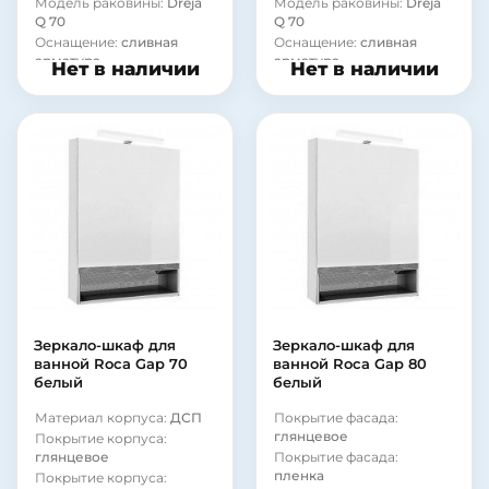
Модель раковины:
Dreja
Модель раковины:
Dreja
Q 70
Q 70
Оснащение:
сливная
Оснащение:
сливная
арматура
арматура
Нет в наличии
Нет в наличии
Зеркало-шкаф для
Зеркало-шкаф для
ванной Roca Gap 70
ванной Roca Gap 80
белый
белый
Материал корпуса:
ДСП
Покрытие фасада:
глянцевое
Покрытие корпуса:
глянцевое
Покрытие фасада:
пленка
Покрытие корпуса: