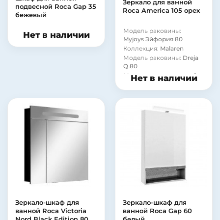
Зеркало для ванной
подвесной Roca Gap 35
Roca America 105 орех
бежевый
Модель раковины:
Нет в наличии
Myjoys Эйфория 80
Коллекция:
Malaren
Модель раковины:
Dreja
Q 80
Монтаж:
встраиваемый
Нет в наличии
снизу
Оснащение:
сливная
арматура
Зеркало-шкаф для
Зеркало-шкаф для
ванной Roca Victoria
ванной Roca Gap 60
Nord Black Edition 80
белый