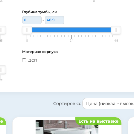
55
0
Глубина тумбы, см
-
85
0
24
49
Материал корпуса
ДСП
22
Сортировка:
ке
Есть на выставке