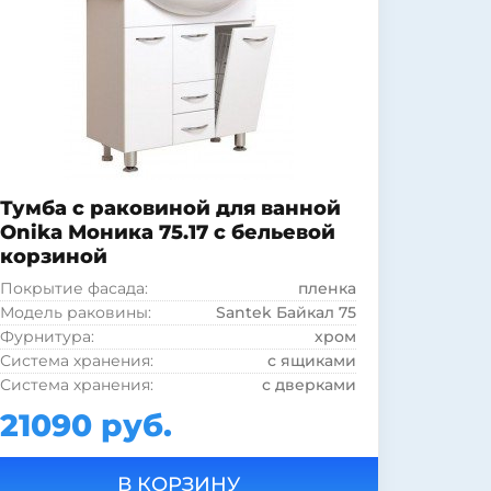
Тумба с раковиной для ванной
Onika Моника 75.17 с бельевой
корзиной
Покрытие фасада:
пленка
Модель раковины:
Santek Байкал 75
Фурнитура:
хром
Система хранения:
с ящиками
Система хранения:
с дверками
Покрытие фасада:
глянцевое
21090 руб.
Коллекция:
Моника
Страна:
Россия
Бельевая корзина:
есть