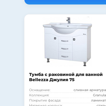
Бельевая корзина:
нет
Страна:
Россия
Коллекция:
Eco
Система хранения:
с дверками
Покрытие фасада:
матовое
Покрытие фасада:
ламинат
Модель раковины:
Kirovit Элеганс 75
Фурнитура:
хром
Тумба с раковиной для ванной
Bellezza Джулия 75
Оснащение:
сливная арматура
Коллекция:
Granula
Покрытие фасада:
ламинат
Материал корпуса:
сталь