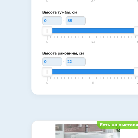
0
27
Высота тумбы, см
-
0
43
Высота раковины, см
-
0
11
Есть на выстав