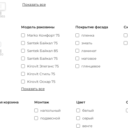
Показать все
955
Модель раковины
Покрытие фасада
Си
Marko Комфорт 75
пленка
Santek Байкал 75
эмаль
Santek Байкал 85
ламинат
130
Santek Байкал 75
матовое
Kirovit Элеганс 75
глянцевое
Kirovit Стиль 75
Kirovit Оскар 75
Показать все
я корзина
Монтаж
Цвет
напольный
белый
подвесной
серый
венге