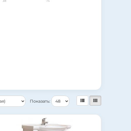
38
75
Показать: