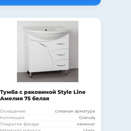
Цвет:
белый
Монтаж:
напольный
Стиль:
современный
Материал раковины:
фаянс
Материал корпуса:
ДСП
Материал фасада:
МДФ
Покрытие корпуса:
глянцевое
Форма раковины:
полукруглая
Тумба с раковиной Style Line
Амелия 75 белая
Оснащение:
сливная арматура
Коллекция:
Granula
Покрытие фасада:
ламинат
Материал корпуса:
сталь