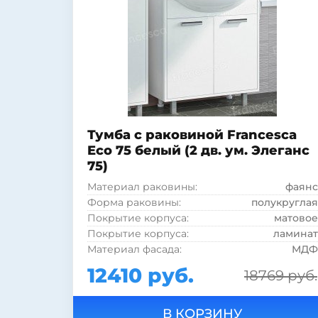
Тумба с раковиной Francesca
Eco 75 белый (2 дв. ум. Элеганс
75)
Материал раковины:
фаянс
Форма раковины:
полукруглая
Покрытие корпуса:
матовое
Покрытие корпуса:
ламинат
Материал фасада:
МДФ
Материал корпуса:
ДСП
12410 руб.
18769 руб.
Стиль:
современный
Монтаж:
напольный
Цвет:
белый