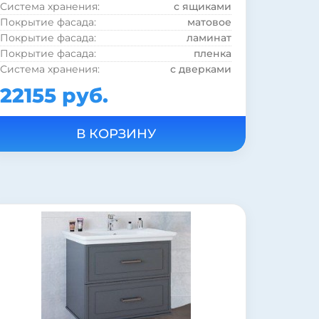
Система хранения:
с ящиками
Покрытие фасада:
матовое
Покрытие фасада:
ламинат
Покрытие фасада:
пленка
Система хранения:
с дверками
Фурнитура:
бронза
22155 руб.
Фурнитура:
белый
Модель раковины:
Santek Байкал 85
Коллекция:
Олеандр
Страна:
Россия
Бельевая корзина:
нет
Цвет:
светлое дерево
Монтаж:
напольный
Стиль:
ретро
Материал раковины:
фаянс
Материал корпуса:
ДСП
Материал фасада:
ДСП
Покрытие корпуса:
пленка
Покрытие корпуса:
ламинат
Покрытие корпуса:
матовое