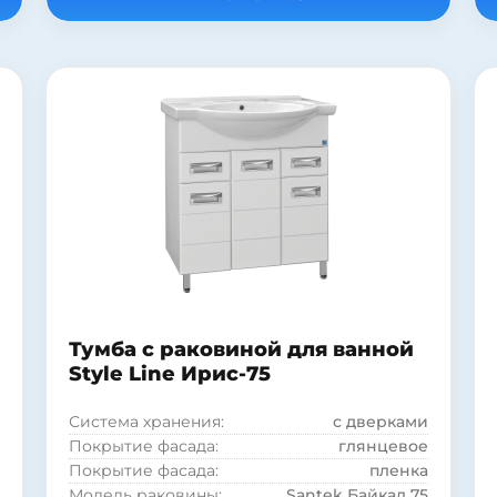
Цвет:
белый
Бельевая корзина:
нет
Страна:
Россия
Коллекция:
Eco
Модель раковины:
Kirovit Элеганс 75
Фурнитура:
хром
Система хранения:
с дверками
Покрытие фасада:
матовое
Покрытие фасада:
ламинат
Тумба c раковиной для ванной
Style Line Ирис-75
Система хранения:
с дверками
Покрытие фасада:
глянцевое
Покрытие фасада:
пленка
Модель раковины:
Santek Байкал 75