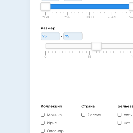
7130
7543
11800
26431
74
Размер
-
0
65
Коллекция
Страна
Бельева
Моника
Россия
есть
Ирис
нет
Олеандр