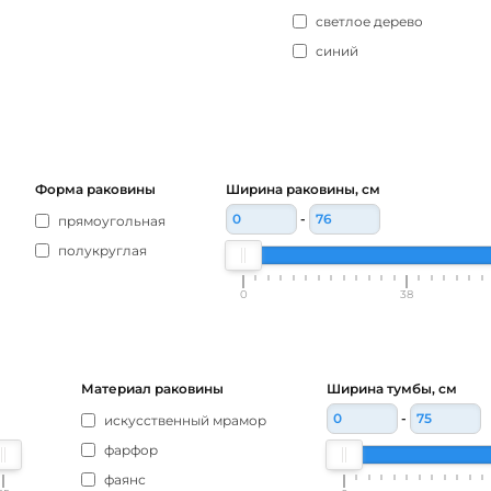
светлое дерево
синий
Форма раковины
Ширина раковины, см
-
прямоугольная
полукруглая
0
38
Материал раковины
Ширина тумбы, см
-
искусственный мрамор
фарфор
фаянс