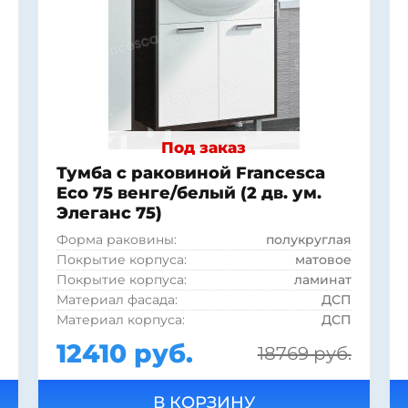
Под заказ
Тумба с раковиной Francesca
Eco 75 венге/белый (2 дв. ум.
Элеганс 75)
Форма раковины:
полукруглая
Покрытие корпуса:
матовое
Покрытие корпуса:
ламинат
Материал фасада:
ДСП
Материал корпуса:
ДСП
Материал раковины:
фаянс
12410 руб.
18769 руб.
Стиль:
современный
Монтаж:
напольный
Цвет:
венге