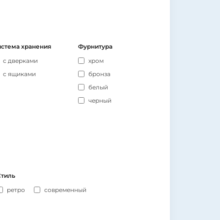
стема хранения
Фурнитура
с дверками
хром
с ящиками
бронза
белый
черный
Стиль
ретро
современный