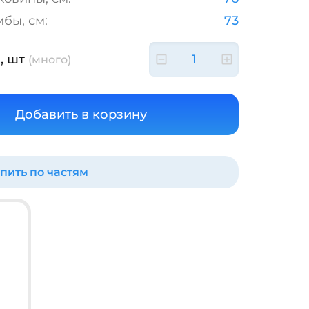
бы, см:
73
, шт
(много)
пить по частям