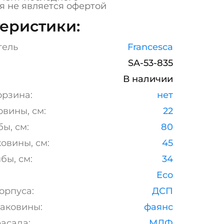
я не является офертой
еристики:
тель
Francesca
SA-53-835
В наличии
орзина:
нет
овины, см:
22
ы, см:
80
овины, см:
45
бы, см:
34
Eco
орпуса:
ДСП
аковины:
фаянс
асада:
МДФ