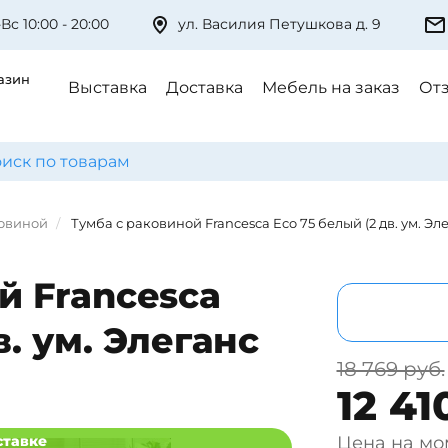
Вс 10:00 - 20:00
ул. Василия Петушкова д. 9
азин
Выставка
Доставка
Мебель на заказ
От
ковиной
Тумба с раковиной Francesca Eco 75 белый (2 дв. ум. Эле
й Francesca
в. ум. Элеганс
18 769 руб.
12 41
ставке
Цена на мо