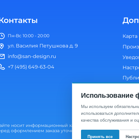
Контакты
Доп
Пн-Вс 10:00 - 20:00
Карта
ул. Василия Петушкова д. 9
Произ
info@san-design.ru
Уведо
+7 (495) 649-63-04
Настр
Публи
Полит
Использование ф
Согла
Мы используем обязательные
использоваться дополнител
качества обслуживания и о
сайте носит информационный характер и не является пуб
Перед оформлением заказа уточняйте актуальную цену у мен
Принять все
Настр