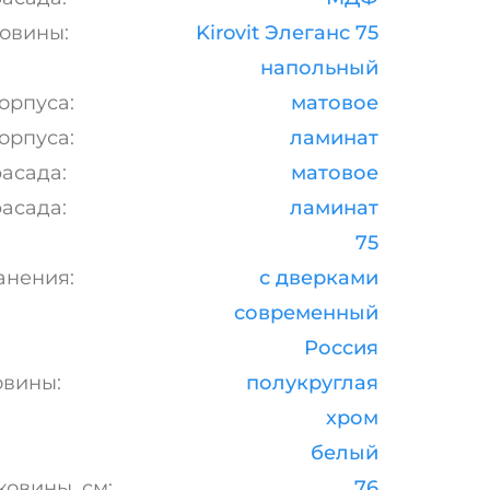
овины:
Kirovit Элеганс 75
напольный
орпуса:
матовое
орпуса:
ламинат
асада:
матовое
асада:
ламинат
75
анения:
с дверками
современный
Россия
вины:
полукруглая
хром
белый
овины, см:
76