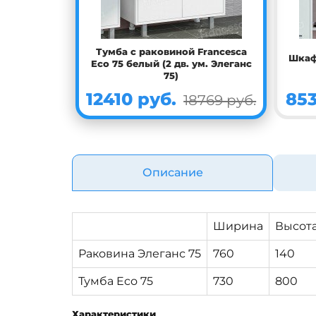
Тумба с раковиной Francesca
Шкаф
Eco 75 белый (2 дв. ум. Элеганс
75)
12410 руб.
853
18769 руб.
Описание
Ширина
Высот
Раковина Элеганс 75
760
140
Тумба Eco 75
730
800
Характеристики