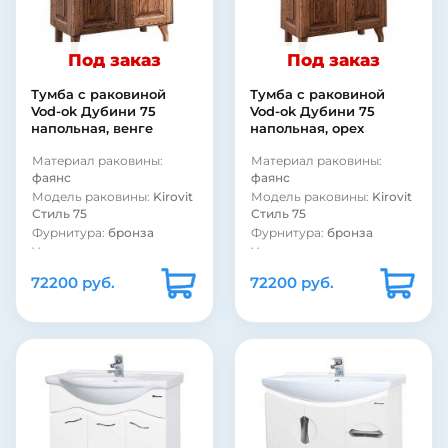
Покрытие корпуса:
Покрытие корпуса:
пленка
матовое
Покрытие корпуса:
Форма раковины:
Под заказ
Под заказ
ламинат
прямоугольная
Покрытие корпуса:
Материал раковины:
Тумба с раковиной
Тумба с раковиной
глянцевое
фаянс
Vod-ok Дубини 75
Vod-ok Дубини 75
Форма раковины:
Материал корпуса:
ДСП
напольная, венге
напольная, орех
полукруглая
Материал раковины:
Материал раковины:
Материал раковины:
фаянс
фаянс
фаянс
Модель раковины:
Kirovit
Модель раковины:
Kirovit
Материал корпуса:
ДСП
Стиль 75
Стиль 75
Фурнитура:
бронза
Фурнитура:
бронза
Угловая конструкция:
Угловая конструкция:
нет
нет
72200 руб.
72200 руб.
Стиль:
ретро
Стиль:
ретро
Система хранения:
с
Система хранения:
с
дверками
дверками
Система хранения:
с
Система хранения:
с
ящиками
ящиками
Форма раковины:
Форма раковины:
полукруглая
полукруглая
Бельевая корзина:
нет
Бельевая корзина:
нет
Монтаж:
напольный
Монтаж:
напольный