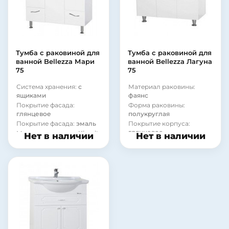
Цвет:
темное дерево
Цвет:
темное дерево
Страна:
Россия
Страна:
Россия
Тумба с раковиной для
Тумба с раковиной для
ванной Bellezza Мари
ванной Bellezza Лагуна
75
75
Система хранения:
с
Материал раковины:
ящиками
фаянс
Покрытие фасада:
Форма раковины:
глянцевое
полукруглая
Покрытие фасада:
эмаль
Покрытие корпуса:
глянцевое
Модель раковины:
Kirovit
Нет в наличии
Нет в наличии
Элеганс 75
Покрытие корпуса:
эмаль
Система хранения:
с
дверками
Материал фасада:
МДФ
Фурнитура:
хром
Материал корпуса:
ДСП
Коллекция:
Мари
Стиль:
современный
Страна:
Россия
Цвет:
белый
Бельевая корзина:
нет
Монтаж:
напольный
Монтаж:
напольный
Бельевая корзина:
нет
Цвет:
белый
Страна:
Россия
Стиль:
современный
Коллекция:
Лагуна