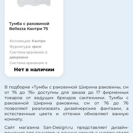
Материал фасада:
МДФ
Фурнитура:
хром
Покрытие корпуса:
Система хранения:
с
эмаль
ящиками
Покрытие корпуса:
Система хранения:
с
Тумба с раковиной
глянцевое
дверками
Bellezza Кантри 75
Форма раковины:
Покрытие фасада:
полукруглая
глянцевое
Коллекция:
Кантри
Материал раковины:
Покрытие фасада:
эмаль
Фурнитура:
хром
фаянс
Модель раковины:
Dreja
Система хранения:
с
Материал корпуса:
ДСП
Лагуна 75
дверками
Система хранения:
с
ящиками
Нет в наличии
Покрытие фасада:
глянцевое
Покрытие фасада:
эмаль
В подборке «Тумбы с раковиной Ширина раковины, см
Модель раковины:
Kirovit
от 76 до 76» доступны для заказа до 17 фирменных
Стиль 75
товаров от ведущих брендов сантехники. Тумбы с
Страна:
Россия
раковиной Ширина раковины, см от 76 до 76
Бельевая корзина:
нет
позволяют реализовать дизайнерские фантазии, а
Цвет:
белый
естественные цвета и оттенки обновляют ванную
Монтаж:
напольный
комнату.
Стиль:
современный
Сайт магазина San-Design.ru представляет дизайн-
Материал фасада:
МДФ
решения для санузлов и ванных комнат с учетом стиля