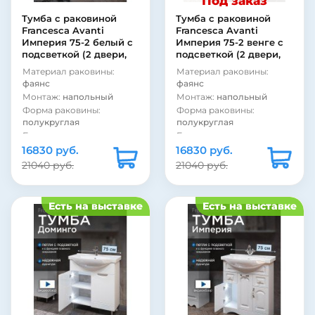
Под заказ
Покрытие фасада:
Система хранения:
с
ламинат
дверками
Тумба с раковиной
Тумба с раковиной
Модель раковины:
Kirovit
Francesca Avanti
Francesca Avanti
Покрытие фасада:
Элеганс 75
Империя 75-2 белый с
Империя 75-2 венге с
матовое
подсветкой (2 двери,
подсветкой (2 двери,
Фурнитура:
хром
Покрытие фасада:
ум. Элеганс 75)
ум. Элеганс 75)
ламинат
Материал раковины:
Материал раковины:
фаянс
фаянс
Монтаж:
напольный
Монтаж:
напольный
Форма раковины:
Форма раковины:
полукруглая
полукруглая
Бельевая корзина:
нет
Бельевая корзина:
нет
16830 руб.
Угловая конструкция:
16830 руб.
Угловая конструкция:
нет
нет
21040 руб.
21040 руб.
Стиль:
ретро
Стиль:
ретро
Фурнитура:
бронза
Фурнитура:
бронза
Фурнитура:
белый
Фурнитура:
белый
Есть на выставке
Есть на выставке
Система хранения:
с
Система хранения:
с
полками
полками
Система хранения:
с
Система хранения:
с
дверками
дверками
Покрытие фасада:
Покрытие фасада:
пленка
пленка
Покрытие корпуса:
Покрытие корпуса:
ламинат
ламинат