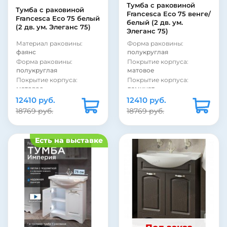
Тумба с раковиной
Тумба с раковиной
Francesca Eco 75 венге/
Francesca Eco 75 белый
белый (2 дв. ум.
(2 дв. ум. Элеганс 75)
Элеганс 75)
Материал раковины:
Форма раковины:
фаянс
полукруглая
Форма раковины:
Покрытие корпуса:
полукруглая
матовое
Покрытие корпуса:
Покрытие корпуса:
матовое
ламинат
Покрытие корпуса:
Материал фасада:
ДСП
12410 руб.
12410 руб.
ламинат
Материал корпуса:
ДСП
18769 руб.
18769 руб.
Материал фасада:
МДФ
Материал раковины:
Материал корпуса:
ДСП
фаянс
Стиль:
современный
Стиль:
современный
Есть на выставке
Монтаж:
напольный
Монтаж:
напольный
Цвет:
белый
Цвет:
венге
Бельевая корзина:
нет
Цвет:
белый
Страна:
Россия
Бельевая корзина:
нет
Коллекция:
Eco
Страна:
Россия
Система хранения:
с
Коллекция:
Eco
дверками
Модель раковины:
Kirovit
Покрытие фасада:
Элеганс 75
матовое
Фурнитура:
хром