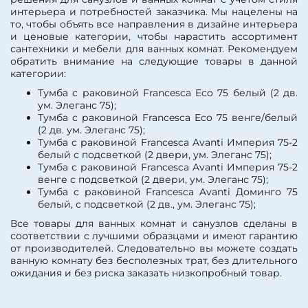
Покрытие корпуса:
интерьера и потребностей заказчика. Мы нацелены на
эмаль
то, чтобы объять все направления в дизайне интерьера
Покрытие корпуса:
и ценовые категории, чтобы нарастить ассортимент
ламинат
сантехники и мебели для ванных комнат. Рекомендуем
Покрытие корпуса:
обратить внимание на следующие товары в данной
глянцевое
категории:
Форма раковины:
полукруглая
Тумба с раковиной Francesca Eco 75 белый (2 дв.
Материал раковины:
ум. Элеганс 75);
фарфор
Тумба с раковиной Francesca Eco 75 венге/белый
Материал корпуса:
ДСП
(2 дв. ум. Элеганс 75);
Тумба с раковиной Francesca Avanti Империя 75-2
белый с подсветкой (2 двери, ум. Элеганс 75);
Тумба с раковиной Francesca Avanti Империя 75-2
венге с подсветкой (2 двери, ум. Элеганс 75);
Тумба с раковиной Francesca Avanti Доминго 75
белый, с подсветкой (2 дв., ум. Элеганс 75);
Все товары для ванных комнат и санузлов сделаны в
соответствии с лучшими образцами и имеют гарантию
от производителей. Следовательно вы можете создать
ванную комнату без бесполезных трат, без длительного
ожидания и без риска заказать низкопробный товар.