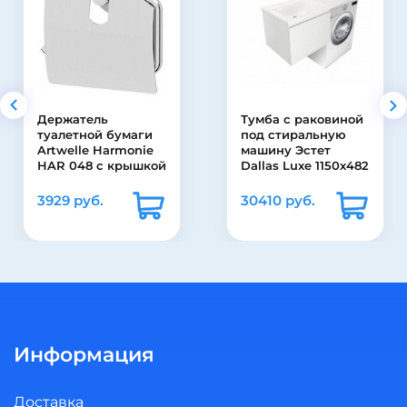
Держатель
Тумба с раковиной
туалетной бумаги
под стиральную
Artwelle Harmonie
машину Эстет
HAR 048 с крышкой
Dallas Luxe 1150х482
подвесная 1 ящик
3929 руб.
30410 руб.
Информация
Доставка