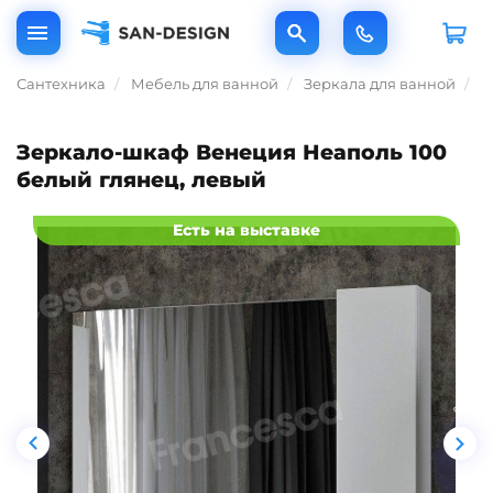
Сантехника
Мебель для ванной
Зеркала для ванной
З
Зеркало-шкаф Венеция Неаполь 100
белый глянец, левый
Есть на выставке