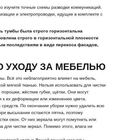
но изучите точные схемы разводки коммуникаций.
изации и электропроводки, идущие в комплекте с
ть тумбы была строго горизонтальна
новлена строго в горизонтальной плоскости
ым последствиям в виде перекоса фасадов,
О УХОДУ ЗА МЕБЕЛЬЮ
ы. Всё это неблагоприятно влияет на мебель,
ой мягкой тканью. Нельзя использовать для чистки
порошки, жёсткие губки, щётки. Они могут
и к их деформации или изменению цвета.
 средств. По окончании уборки нужно удалить всю
 при высыхании остаются пятна, поэтому
тки окон. От них зеркала могут помутнеть или
 для чистки зеркал. Помимо этого, влага не
ъемлемой частью Вашей ванной комнаты.