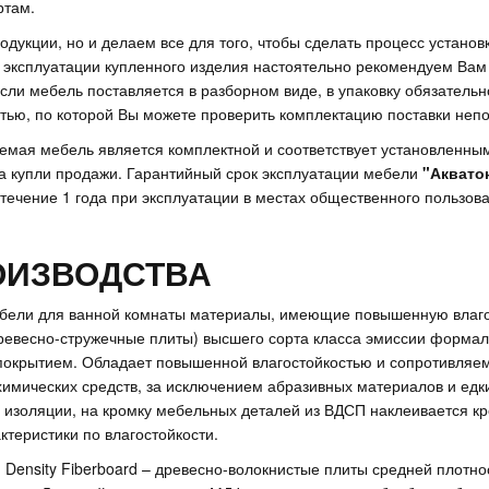
ртам.
одукции, но и делаем все для того, чтобы сделать процесс устано
эксплуатации купленного изделия настоятельно рекомендуем Вам 
Если мебель поставляется в разборном виде, в упаковку обязатель
ью, по которой Вы можете проверить комплектацию поставки непо
яемая мебель является комплектной и соответствует установленны
а купли продажи. Гарантийный срок эксплуатации мебели
"Аквато
течение 1 года при эксплуатации в местах общественного пользова
ОИЗВОДСТВА
ебели для ванной комнаты материалы, имеющие повышенную влагос
евесно-стружечные плиты) высшего сорта класса эмиссии формальд
окрытием. Обладает повышенной влагостойкостью и сопротивляем
химических средств, за исключением абразивных материалов и едк
 изоляции, на кромку мебельных деталей из ВДСП наклеивается 
теристики по влагостойкости.
Density Fiberboard – древесно-волокнистые плиты средней плотно