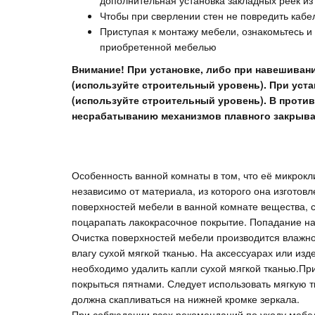
дополнительная установка закладных реек из
Чтобы при сверлении стен не повредить кабе
Приступая к монтажу мебели, ознакомьтесь и
приобретенной мебелью
Внимание! При установке, либо при навешиван
(используйте строительный уровень). При уста
(используйте строительный уровень). В проти
несрабатыванию механизмов плавного закрыван
Особенность ванной комнаты в том, что её микрок
независимо от материала, из которого она изготов
поверхностей мебели в ванной комнате вещества, с
поцарапать лакокрасочное покрытие. Попадание на
Очистка поверхностей мебели производится влажно
влагу сухой мягкой тканью. На аксессуарах или из
необходимо удалить капли сухой мягкой тканью.При
покрыться пятнами. Следует использовать мягкую т
должна скапливаться на нижней кромке зеркала.
При соблюдении всех рекомендаций по уходу меб