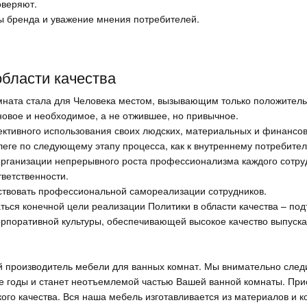
оверяют.
ы бренда и уважение мнения потребителей.
области качества
омната стала для Человека местом, вызывающим только положитель
овое и необходимое, а не отжившее, но привычное.
тивного использования своих людских, материальных и финансов
леге по следующему этапу процесса, как к внутреннему потребите
рганизации непрерывного роста профессионализма каждого сотруд
ветственности.
ствовать профессиональной самореализации сотрудников.
ться конечной цели реализации Политики в области качества – по
корпоративной культуры, обеспечивающей высокое качество выпуск
й производитель мебели для ванных комнат. Мы внимательно след
е годы и станет неотъемлемой частью Вашей ванной комнаты. При
ого качества. Вся наша мебель изготавливается из материалов и к