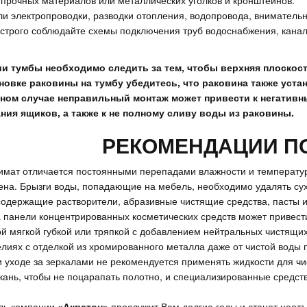
 прочных материалов или металлических уголков и кронштейнов.
ли электропроводки, разводки отопления, водопровода, вниматель
 строго соблюдайте схемы подключения труб водоснабжения, канал
ии тумбы необходимо следить за тем, чтобы верхняя плоскос
новке раковины на тумбу убедитесь, что раковина также уста
вном случае неправильный монтаж может привести к негативн
ия ящиков, а также к не полному сливу воды из раковины.
РЕКОМЕНДАЦИИ П
лимат отличается постоянными перепадами влажности и температур
лена. Брызги воды, попадающие на мебель, необходимо удалять сух
одержащие растворители, абразивные чистящие средства, пасты и 
 панели концентрированных косметических средств может привест
й мягкой губкой или тряпкой с добавлением нейтральных чистящих
делиях с отделкой из хромированного металла даже от чистой воды
 уходе за зеркалами не рекомендуется применять жидкости для чис
кань, чтобы не поцарапать полотно, и специализированные средства
ель компании
«Акватон»
прослужит Вам долгие годы и станет неот