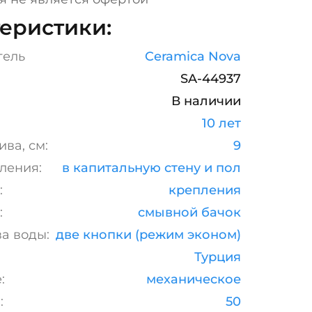
еристики:
тель
Ceramica Nova
SA-44937
В наличии
10 лет
ва, см:
9
ления:
в капитальную стену и пол
:
крепления
:
смывной бачок
а воды:
две кнопки (режим эконом)
Турция
:
механическое
:
50