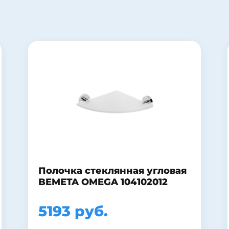
Зеркало-шкаф Misty Лиана
55
14490 руб.