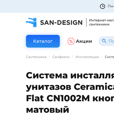
Пн-
Интернет-маг
сантехники
Каталог
Акции
Сантехника
Санфаянс
Инсталляции
Сист
Система инсталл
унитазов Ceramic
Flat CN1002M кно
матовый