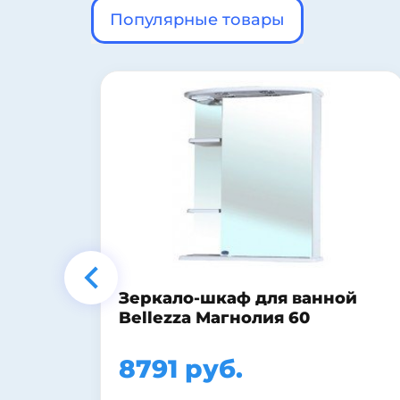
Популярные товары
й
Полочка стеклянная угловая
BEMETA OMEGA 104102012
5193 руб.