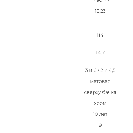
пластик
18,23
114
14.7
3 и 6 / 2 и 4,5
матовая
сверху бачка
хром
10 лет
9