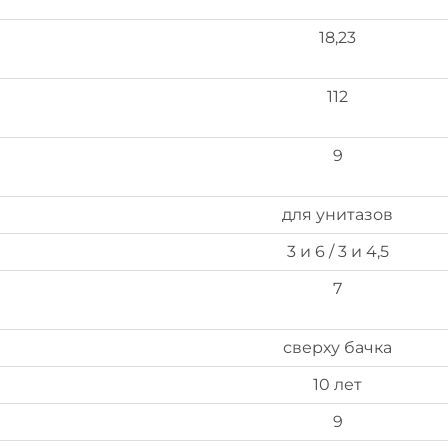
18,23
112
9
для унитазов
3 и 6 / 3 и 4,5
7
сверху бачка
10 лет
9