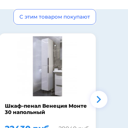
С этим товаром покупают
Экр
Зеркало Sanflor Модена 75
дуб