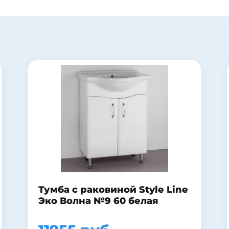
Шкаф-пенал Венеция Монте
30 напольный