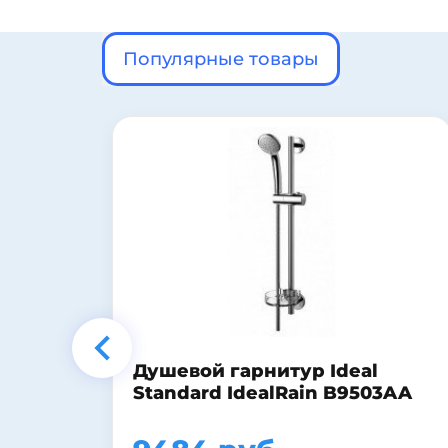
Популярные товары
Тумба с раковиной Style Line
3AA
Эко Волна №9 60 белая