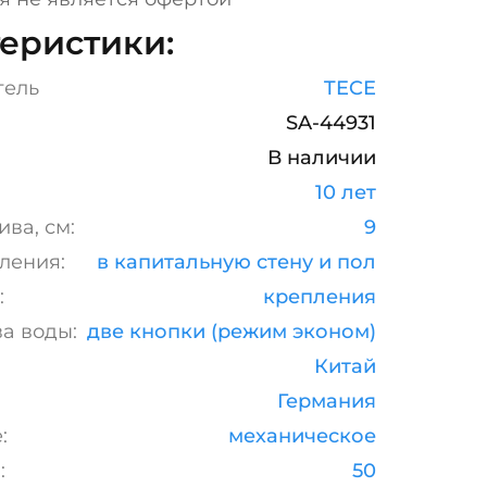
еристики:
тель
TECE
SA-44931
В наличии
10 лет
ва, см:
9
ления:
в капитальную стену и пол
:
крепления
а воды:
две кнопки (режим эконом)
Китай
Германия
:
механическое
:
50