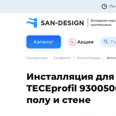
Пн-
Интернет-маг
сантехники
Каталог
Акции
Сантехника
Санфаянс
Инсталляции
Инста
Инсталляция для 
TECEprofil 93005
полу и стене