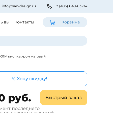
info@san-design.ru
+7 (495) 649-63-04
зывы
Контакты
Корзина
1001M кнопка хром матовый
Хочу скидку!
%
0 руб.
Быстрый заказ
мент последнего
я не является офертой