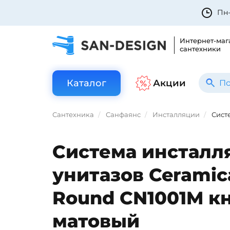
Пн-
Интернет-маг
сантехники
Каталог
Акции
Сантехника
Санфаянс
Инсталляции
Сист
Система инсталл
унитазов Ceramic
Round CN1001M к
матовый