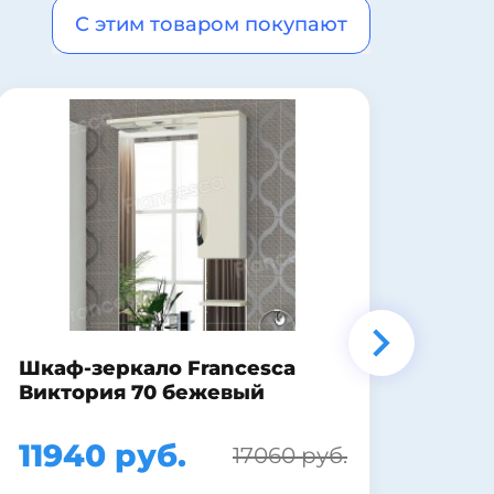
С этим товаром покупают
Комплект мебели для ванной
Дон
Акватон Мира 45
J910
18631 руб.
15