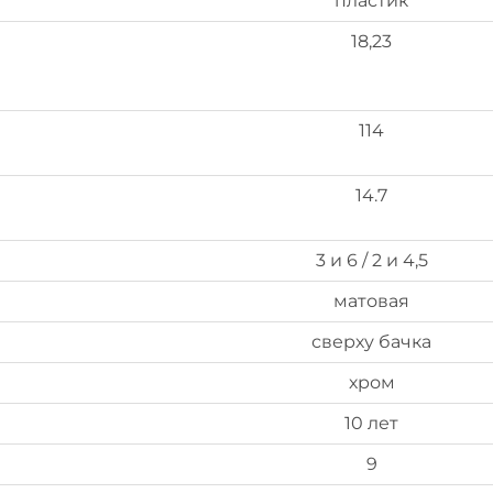
пластик
18,23
114
14.7
3 и 6 / 2 и 4,5
матовая
сверху бачка
хром
10 лет
9