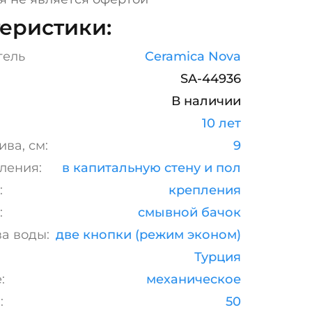
еристики:
тель
Ceramica Nova
SA-44936
В наличии
10 лет
ва, см:
9
ления:
в капитальную стену и пол
:
крепления
:
смывной бачок
а воды:
две кнопки (режим эконом)
Турция
:
механическое
:
50